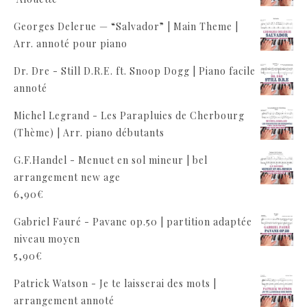
Georges Delerue — “Salvador” | Main Theme |
Arr. annoté pour piano
Dr. Dre - Still D.R.E. ft. Snoop Dogg | Piano facile
annoté
Michel Legrand - Les Parapluies de Cherbourg
(Thème) | Arr. piano débutants
G.F.Handel - Menuet en sol mineur | bel
arrangement new age
6,90
€
Gabriel Fauré - Pavane op.50 | partition adaptée
niveau moyen
5,90
€
Patrick Watson - Je te laisserai des mots |
arrangement annoté