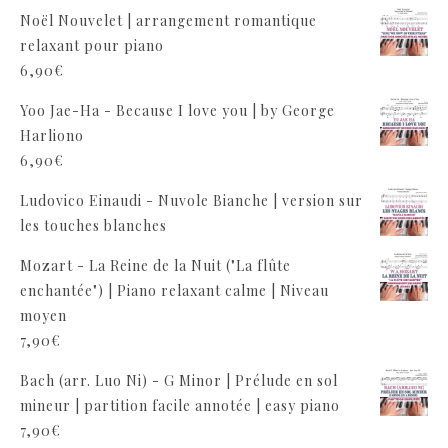
Noël Nouvelet | arrangement romantique
relaxant pour piano
6,90
€
Yoo Jae-Ha - Because I love you | by George
Harliono
6,90
€
Ludovico Einaudi - Nuvole Bianche | version sur
les touches blanches
Mozart - La Reine de la Nuit ("La flûte
enchantée") | Piano relaxant calme | Niveau
moyen
7,90
€
Bach (arr. Luo Ni) - G Minor | Prélude en sol
mineur | partition facile annotée | easy piano
7,90
€