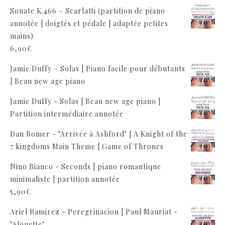
Sonate K.466 – Scarlatti (partition de piano
annotée | doigtés et pédale | adaptée petites
mains)
6,90
€
Jamie Duffy – Solas | Piano facile pour débutants
| Beau new age piano
Jamie Duffy - Solas | Beau new age piano |
Partition intermédiaire annotée
Dan Romer - "Arrivée à Ashford" | A Knight of the
7 kingdoms Main Theme | Game of Thrones
Nino Bianco - Seconds | piano romantique
minimaliste | partition annotée
5,90
€
Ariel Ramirez - Peregrinacion | Paul Mauriat -
"Alouette"