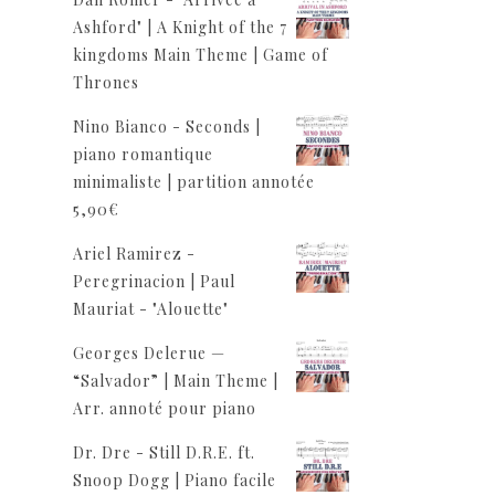
Ashford" | A Knight of the 7
kingdoms Main Theme | Game of
Thrones
Nino Bianco - Seconds |
piano romantique
minimaliste | partition annotée
5,90
€
Ariel Ramirez -
Peregrinacion | Paul
Mauriat - "Alouette"
Georges Delerue —
“Salvador” | Main Theme |
Arr. annoté pour piano
Dr. Dre - Still D.R.E. ft.
Snoop Dogg | Piano facile