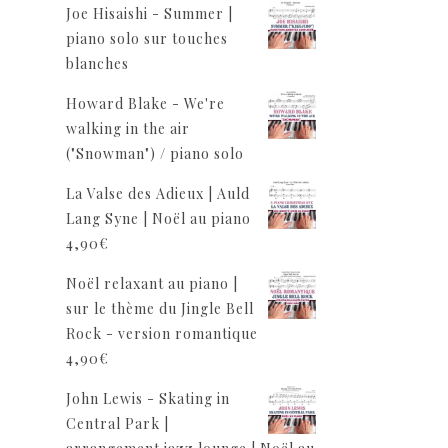
Joe Hisaishi - Summer |
piano solo sur touches
blanches
Howard Blake - We're
walking in the air
("Snowman") / piano solo
La Valse des Adieux | Auld
Lang Syne | Noël au piano
4,90
€
Noël relaxant au piano |
sur le thème du Jingle Bell
Rock - version romantique
4,90
€
John Lewis - Skating in
Central Park |