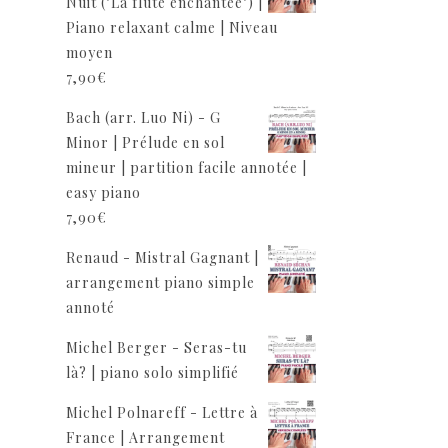
Nuit ("La flûte enchantée") |
Piano relaxant calme | Niveau
moyen
7,90
€
Bach (arr. Luo Ni) - G
Minor | Prélude en sol
mineur | partition facile annotée |
easy piano
7,90
€
Renaud - Mistral Gagnant |
arrangement piano simple
annoté
Michel Berger - Seras-tu
là? | piano solo simplifié
Michel Polnareff - Lettre à
France | Arrangement