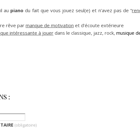
il au
piano
du fait que vous jouez seul(e) et n’avez pas de “
ren
tre rêve par
manque de motivation
et d’écoute extérieure
que intéressante à jouer
dans le classique, jazz, rock,
musique d
S :
TAIRE
(obligatoire)