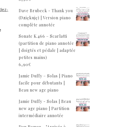
dez-
Dave Brubeck - Thank you
(Dziękuję) | Version piano
complète annotée
e
Sonate K.466 – Scarlatti
(partition de piano annotée
| doigtés et pédale | adaptée
petites mains)
6,90
€
Jamie Duffy – Solas | Piano
facile pour débutants |
Beau new age piano
Jamie Duffy - Solas | Beau
new age piano | Partition
intermédiaire annotée
Dan Romer - "Arrivée à