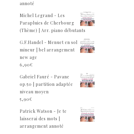
annoté
Michel Legrand - Les
Parapluies de Cherbourg
(Thème) | Arr. piano débutants
G.F.Handel - Menuet en sol
mineur | bel arrangement
new age
6,90
€
Gabriel Fauré - Pavane
op.50 | partition adaptée
niveau moyen
5,90
€
Patrick Watson - Je te
laisserai des mots |
arrangement annoté