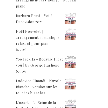
arrangement jazz lounge | Noël au
piano
Barbara Pravi - Voilà |
Eurovision 2021
Noël Nouvelet |
arrangement romantique
relaxant pour piano
6,90
€
Yoo Jae-Ha - Because I love
you | by George Harliono
6,90
€
Ludovico Einaudi - Nuvole
Bianche | version sur les
touches blanches
Mozart - La Reine de la