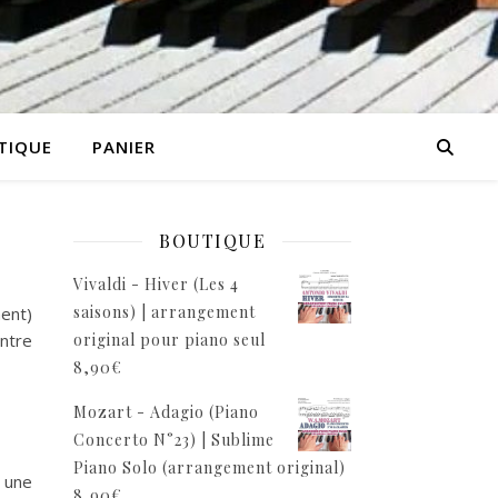
TIQUE
PANIER
BOUTIQUE
Vivaldi - Hiver (Les 4
saisons) | arrangement
ment)
ntre
original pour piano seul
8,90
€
Mozart - Adagio (Piano
Concerto N°23) | Sublime
Piano Solo (arrangement original)
 une
8,90
€