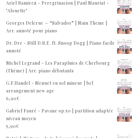
Ariel Ramirez - Peregrinacion | Paul Mauriat -
"Alouette"
Georges Delerue — “Salvador” | Main Theme |
Arr. annoté pour piano
Dr. Dre - Still D.R.E. ft. Snoop Dogg | Piano facile
annoté
Michel Legrand - Les Parapluies de Cherbourg
(Thème) | Arr. piano débutants
G.F.Handel - Menuet en sol mineur | bel
arrangement new age
6,90
€
Gabriel Fauré - Pavane op.50 | partition adaptée
niveau moyen
5,90
€