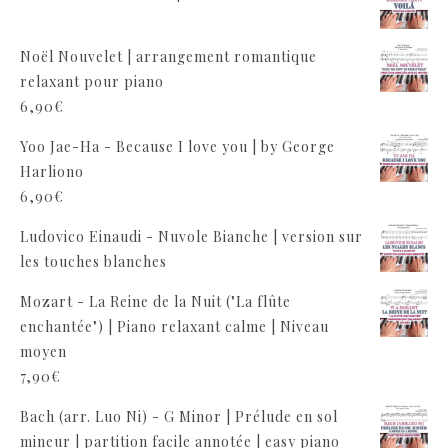
Noël Nouvelet | arrangement romantique
relaxant pour piano
6,90
€
Yoo Jae-Ha - Because I love you | by George
Harliono
6,90
€
Ludovico Einaudi - Nuvole Bianche | version sur
les touches blanches
Mozart - La Reine de la Nuit ("La flûte
enchantée") | Piano relaxant calme | Niveau
moyen
7,90
€
Bach (arr. Luo Ni) - G Minor | Prélude en sol
mineur | partition facile annotée | easy piano