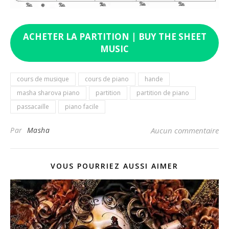
ACHETER LA PARTITION | BUY THE SHEET
MUSIC
cours de musique
cours de piano
hande
masha sharova piano
partition
partition de piano
passacaille
piano facile
Par
Masha
Aucun commentaire
VOUS POURRIEZ AUSSI AIMER