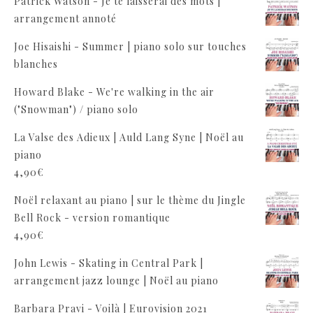
Patrick Watson - Je te laisserai des mots |
arrangement annoté
Joe Hisaishi - Summer | piano solo sur touches
blanches
Howard Blake - We're walking in the air
("Snowman") / piano solo
La Valse des Adieux | Auld Lang Syne | Noël au
piano
4,90
€
Noël relaxant au piano | sur le thème du Jingle
Bell Rock - version romantique
4,90
€
John Lewis - Skating in Central Park |
arrangement jazz lounge | Noël au piano
Barbara Pravi - Voilà | Eurovision 2021