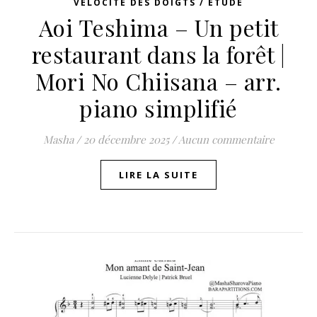
VÉLOCITÉ DES DOIGTS / ETUDE
Aoi Teshima – Un petit
restaurant dans la forêt |
Mori No Chiisana – arr.
piano simplifié
Masha
/
20 décembre 2025
/
Aucun commentaire
LIRE LA SUITE