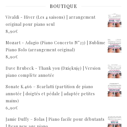
BOUTIQUE
Vivaldi - Hiver (Les 4 saisons) | arrangement
original pour piano seul
8,90
€
Mozart - Adagio (Piano Concerto N°23) | Sublime
Piano Solo (arrangement original)
8,90
€
Dave Brubeck - Thank you (Dziękuję) | Version
piano complète annotée
Sonate K.466 – Scarlatti (partition de piano
annotée | doigtés et pédale | adaptée petites
mains)
6,90
€
Jamie Duffy – Solas | Piano facile pour débutants
| Beau new age piano