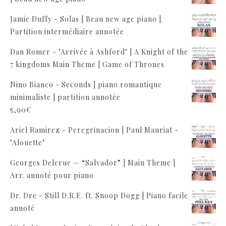
Jamie Duffy - Solas | Beau new age piano |
Partition intermédiaire annotée
Dan Romer - "Arrivée à Ashford" | A Knight of the
7 kingdoms Main Theme | Game of Thrones
Nino Bianco - Seconds | piano romantique
minimaliste | partition annotée
5,90
€
Ariel Ramirez - Peregrinacion | Paul Mauriat -
"Alouette"
Georges Delerue — “Salvador” | Main Theme |
Arr. annoté pour piano
Dr. Dre - Still D.R.E. ft. Snoop Dogg | Piano facile
annoté