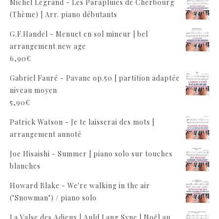
Michel Legrand - Les Parapluies de Cherbourg
(Thème) | Arr. piano débutants
G.F.Handel - Menuet en sol mineur | bel
arrangement new age
6,90
€
Gabriel Fauré - Pavane op.50 | partition adaptée
niveau moyen
5,90
€
Patrick Watson - Je te laisserai des mots |
arrangement annoté
Joe Hisaishi - Summer | piano solo sur touches
blanches
Howard Blake - We're walking in the air
("Snowman") / piano solo
La Valse des Adieux | Auld Lang Syne | Noël au