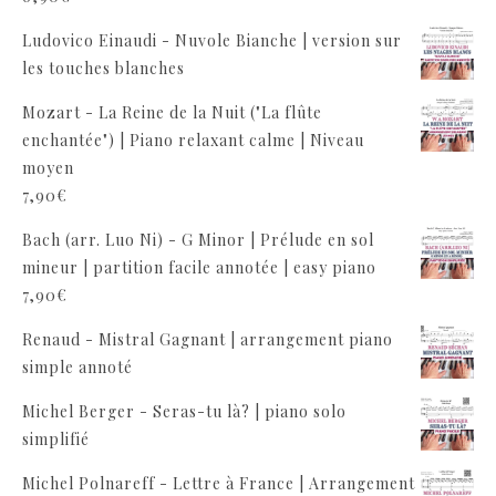
Ludovico Einaudi - Nuvole Bianche | version sur
les touches blanches
Mozart - La Reine de la Nuit ("La flûte
enchantée") | Piano relaxant calme | Niveau
moyen
7,90
€
Bach (arr. Luo Ni) - G Minor | Prélude en sol
mineur | partition facile annotée | easy piano
7,90
€
Renaud - Mistral Gagnant | arrangement piano
simple annoté
Michel Berger - Seras-tu là? | piano solo
simplifié
Michel Polnareff - Lettre à France | Arrangement