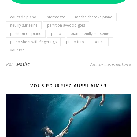
cours de piano
intermezzo
masha sharova piano
neuilly sur seine
partition avec doigtés
partition de piano
piano
piano neuilly sur seine
piano sheet with fingerings
piano tuto
ponce
youtube
Par
Masha
Aucun commentaire
VOUS POURRIEZ AUSSI AIMER