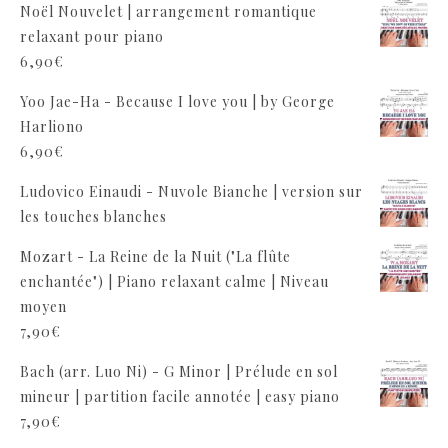
Noël Nouvelet | arrangement romantique
relaxant pour piano
6,90
€
Yoo Jae-Ha - Because I love you | by George
Harliono
6,90
€
Ludovico Einaudi - Nuvole Bianche | version sur
les touches blanches
Mozart - La Reine de la Nuit ("La flûte
enchantée") | Piano relaxant calme | Niveau
moyen
7,90
€
Bach (arr. Luo Ni) - G Minor | Prélude en sol
mineur | partition facile annotée | easy piano
7,90
€