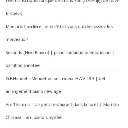
Une transcription unique de Thank You (Dziękuję) de Dave
Brubeck
Mon prochain livre : et si c’était vous qui choisissiez les
morceaux ?
Seconds (Nino Bianco) | piano romantique emotionnel |
partition annotée
G.F.Handel – Menuet en sol mineur HWV 439 | bel
arrangement piano new age
Aoi Teshima – Un petit restaurant dans la forêt | Mori No
Chiisana – arr. piano simplifié