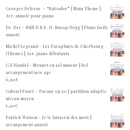
Georges Delerue — “Salvador” | Main Theme |
Arr. annoté pour piano
Dr. Dre - Still D.R.E. ft. Snoop Dogg | Piano facile
annoté
Michel Legrand - Les Parapluies de Cherbourg
(Thème) | Arr. piano débutants
G.F.Handel - Menuet en sol mineur | bel
arrangement new age
6,90
€
Gabriel Fauré - Pavane op.50 | partition adaptée
niveau moyen
5,90
€
Patrick Watson - Je te laisserai des mots |
arrangement annoté