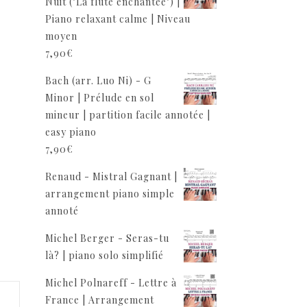
Nuit ("La flûte enchantée") |
Piano relaxant calme | Niveau
moyen
7,90
€
Bach (arr. Luo Ni) - G
Minor | Prélude en sol
mineur | partition facile annotée |
easy piano
7,90
€
Renaud - Mistral Gagnant |
arrangement piano simple
annoté
Michel Berger - Seras-tu
là? | piano solo simplifié
Michel Polnareff - Lettre à
France | Arrangement