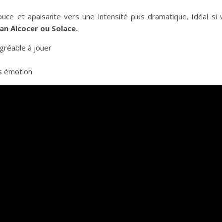
ce et apaisante vers une intensité plus dramatique. Idéal si 
an Alcocer ou Solace.
gréable à jouer
s émotion