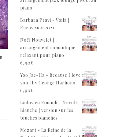
arrangement jazz lounge | Noël au
piano
Barbara Pravi - Voilà |
Eurovision 2021
Noël Nouvelet |
arrangement romantique
relaxant pour piano
tu
6,90
€
Yoo Jae-Ha - Because I love
you | by George Harliono
6,90
€
Ludovico Einaudi - Nuvole
Bianche | version sur les
touches blanches
Mozart - La Reine de la