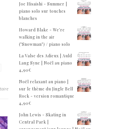
Joe Hisaishi - Summer |
piano solo sur touches
blanches
Howard Blake - We're
walking in the air
("Snowman") / piano solo
La Valse des Adieux | Auld
Lang Syne | Noël au piano
4,90
€
Noël relaxant au piano |
aire
sur le thème du Jingle Bell
Rock - version romantique
4,90
€
John Lewis - Skating in
Central Park |