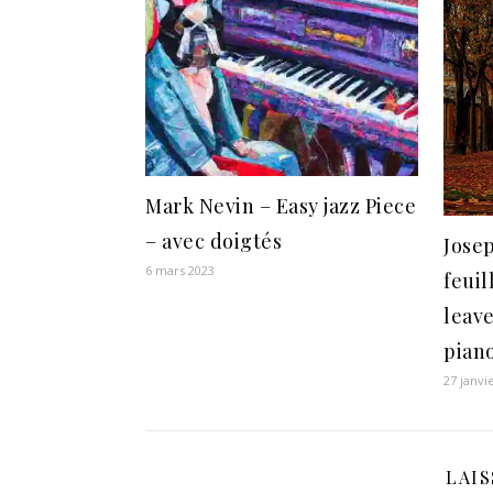
Mark Nevin – Easy jazz Piece
– avec doigtés
Jose
6 mars 2023
feui
leav
piano
27 janvi
LAI