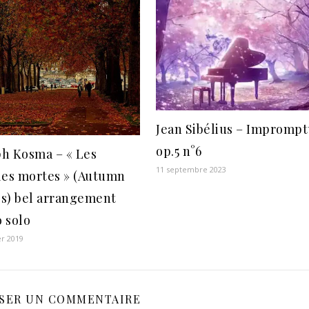
Jean Sibélius – Impromp
op.5 n°6
ph Kosma – « Les
11 septembre 2023
lles mortes » (Autumn
es) bel arrangement
 solo
er 2019
SSER UN COMMENTAIRE