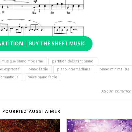
ARTITION | BUY THE SHEET MUSIC
musique piano moderne
partition débutant piano
no expressif
piano facile
piano intermédiaire
piano minimaliste
romantique
pièce piano facile
Aucun comment
 POURRIEZ AUSSI AIMER