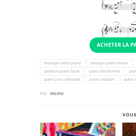
ACHETER LA P
musique calme piano
musique piano douce
partition piano facile
piano émotionnel
pia
piano pour débutant
piano relaxant
piano 
Par
Masha
VOUS