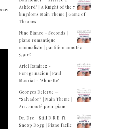
Ashford" | A Knight of the 7
vous
kingdoms Main Theme | Game of
Thrones
Nino Bianco - Seconds |
piano romantique
minimaliste | partition annotée
5,90
€
Ariel Ramirez -
Peregrinacion | Paul
Mauriat - "Alouette"
Georges Delerue —
“Salvador” | Main Theme |
Arr. annoté pour piano
Dr. Dre - Still D.R.E. ft.
Snoop Dogg | Piano facile