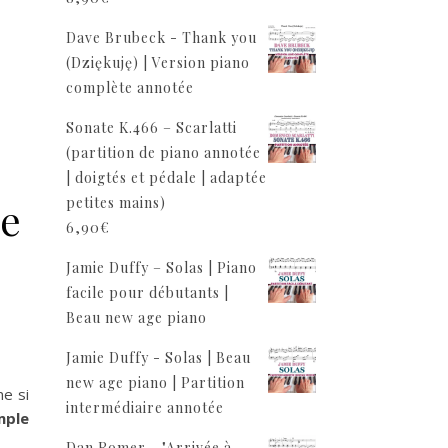
Dave Brubeck - Thank you
(Dziękuję) | Version piano
complète annotée
Sonate K.466 – Scarlatti
(partition de piano annotée
| doigtés et pédale | adaptée
ue
petites mains)
6,90
€
Jamie Duffy – Solas | Piano
facile pour débutants |
Beau new age piano
Jamie Duffy - Solas | Beau
new age piano | Partition
me si
intermédiaire annotée
mple
Dan Romer - "Arrivée à