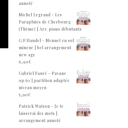
annoté
Michel Legrand - Les
Parapluies de Cherbourg
(Thème) | Arr. piano débutants
G.F.Handel - Menuet en sol
mineur | bel arrangement
new age
6,90
€
Gabriel Fauré - Pavane
op.50 | partition adaptée
niveau moyen
5,90
€
Patrick Watson - Je te
laisserai des mots |
arrangement annoté