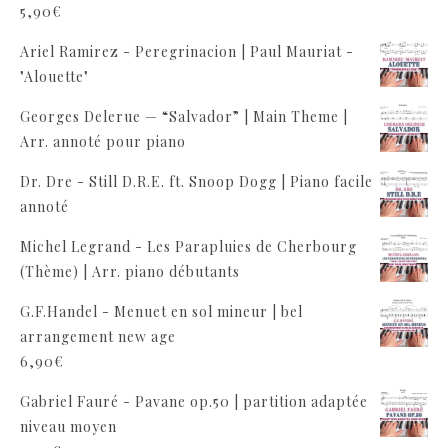
5,90
€
Ariel Ramirez - Peregrinacion | Paul Mauriat -
"Alouette"
Georges Delerue — “Salvador” | Main Theme |
Arr. annoté pour piano
Dr. Dre - Still D.R.E. ft. Snoop Dogg | Piano facile
annoté
Michel Legrand - Les Parapluies de Cherbourg
(Thème) | Arr. piano débutants
G.F.Handel - Menuet en sol mineur | bel
arrangement new age
6,90
€
Gabriel Fauré - Pavane op.50 | partition adaptée
niveau moyen