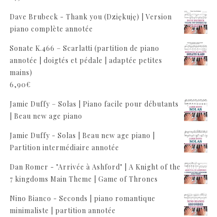
Dave Brubeck - Thank you (Dziękuję) | Version
piano complète annotée
Sonate K.466 – Scarlatti (partition de piano
annotée | doigtés et pédale | adaptée petites
mains)
6,90
€
Jamie Duffy – Solas | Piano facile pour débutants
| Beau new age piano
Jamie Duffy - Solas | Beau new age piano |
Partition intermédiaire annotée
Dan Romer - "Arrivée à Ashford" | A Knight of the
7 kingdoms Main Theme | Game of Thrones
Nino Bianco - Seconds | piano romantique
minimaliste | partition annotée