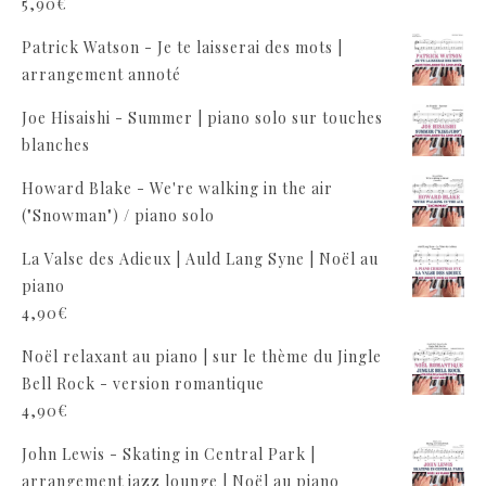
5,90
€
Patrick Watson - Je te laisserai des mots |
arrangement annoté
Joe Hisaishi - Summer | piano solo sur touches
blanches
Howard Blake - We're walking in the air
("Snowman") / piano solo
La Valse des Adieux | Auld Lang Syne | Noël au
piano
4,90
€
Noël relaxant au piano | sur le thème du Jingle
Bell Rock - version romantique
4,90
€
John Lewis - Skating in Central Park |
arrangement jazz lounge | Noël au piano