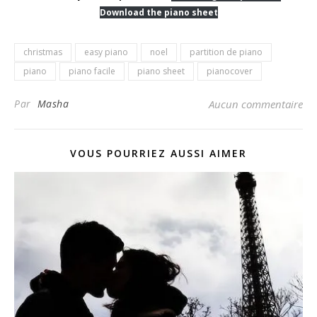
Download the piano sheet
christmas
easy piano
noel
partition de piano
piano
piano facile
piano sheet
pianocover
Par
Masha
Aucun commentaire
VOUS POURRIEZ AUSSI AIMER