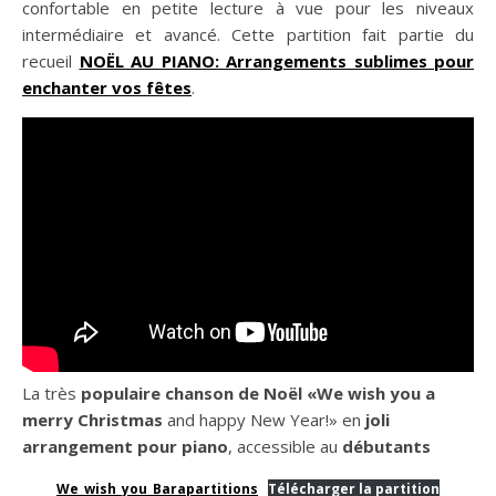
confortable en petite lecture à vue pour les niveaux
intermédiaire et avancé. Cette partition fait partie du
recueil
NOËL AU PIANO: Arrangements sublimes pour
enchanter vos fêtes
.
La très
populaire chanson de Noël «We wish you a
merry Christmas
and happy New Year!» en
joli
arrangement pour piano
, accessible au
débutants
We_wish_you_Barapartitions
Télécharger la partition