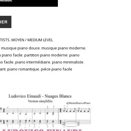
onds | piano romantique minimaliste | partition annotée
IER
TISTS
,
MOYEN / MEDIUM LEVEL
,
musique piano douce
,
musique piano moderne
,
n piano facile
,
partition piano moderne
,
piano
o facile
,
piano intermédiaire
,
piano minimaliste
,
ant
,
piano romantique
,
pièce piano facile