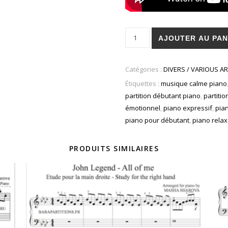
quantité de Nino Bianco - Sec
AJOUTER AU PAN
Catégories :
DIVERS / VARIOUS AR
Étiquettes :
musique calme piano
partition débutant piano
,
partitio
émotionnel
,
piano expressif
,
pian
piano pour débutant
,
piano relax
PRODUITS SIMILAIRES