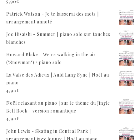
5,90
€
Patrick Watson - Je te laisserai des mots |
arrangement annoté
Joe Hisaishi - Summer | piano solo sur touches
blanches
Howard Blake - We're walking in the air
("Snowman") / piano solo
La Valse des Adieux | Auld Lang Syne | Noël au
piano
4,90
€
Noël relaxant au piano | sur le thème du Jingle
Bell Rock - version romantique
4,90
€
John Lewis - Skating in Central Park |
arrangement jazz lounge | Noël au piano