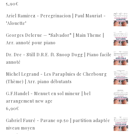
5,90
€
Ariel Ramirez - Peregrinacion | Paul Mauriat -
"Alouette"
Georges Delerue — “Salvador” | Main Theme |
Arr. annoté pour piano
Dr. Dre - Still D.R.E. ft. Snoop Dogg | Piano facile
annoté
Michel Legrand - Les Parapluies de Cherbourg
(Thème) | Arr. piano débutants
G.F.Handel - Menuet en sol mineur | bel
arrangement new age
6,90
€
Gabriel Fauré - Pavane op.50 | partition adaptée
niveau moyen