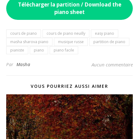
Télécharger la partition / Download the
piano sheet
cours de piano
cours de piano neuilly
easy piano
masha sharova piano
musique russe
partition de piano
pianiste
piano
piano facile
Par
Masha
Aucun commentaire
VOUS POURRIEZ AUSSI AIMER