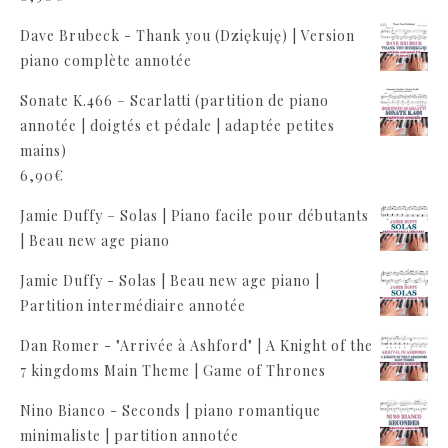
Dave Brubeck - Thank you (Dziękuję) | Version
piano complète annotée
Sonate K.466 – Scarlatti (partition de piano
annotée | doigtés et pédale | adaptée petites
mains)
6,90
€
Jamie Duffy – Solas | Piano facile pour débutants
| Beau new age piano
Jamie Duffy - Solas | Beau new age piano |
Partition intermédiaire annotée
Dan Romer - "Arrivée à Ashford" | A Knight of the
7 kingdoms Main Theme | Game of Thrones
Nino Bianco - Seconds | piano romantique
minimaliste | partition annotée