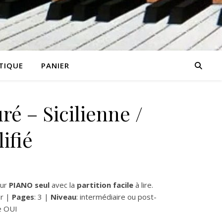
TIQUE
PANIER
ré – Sicilienne /
ifié
ur
PIANO seul
avec la
partition facile
à lire.
or |
Pages
: 3 |
Niveau
: intermédiaire ou post-
e OUI