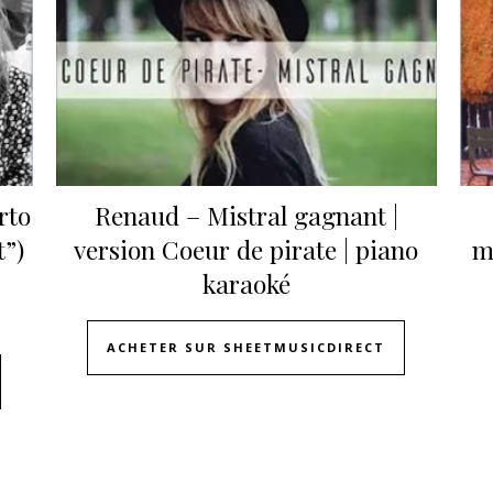
rto
Renaud – Mistral gagnant |
t”)
version Coeur de pirate | piano
m
karaoké
ACHETER SUR SHEETMUSICDIRECT