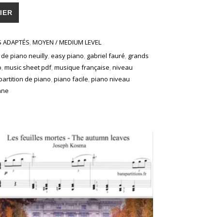
ilienne / piano simplifié
IER
S ADAPTÉS
,
MOYEN / MEDIUM LEVEL
 de piano neuilly
,
easy piano
,
gabriel fauré
,
grands
o
,
music sheet pdf
,
musique française
,
niveau
partition de piano
,
piano facile
,
piano niveau
enne