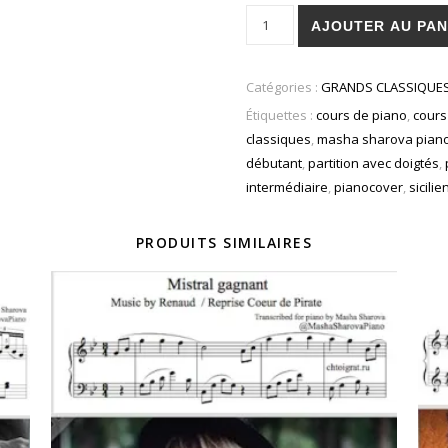
quantité de Gabriel Fauré - Sic
AJOUTER AU PAN
Catégories :
GRANDS CLASSIQUE
Étiquettes :
cours de piano
,
cours
classiques
,
masha sharova pian
débutant
,
partition avec doigtés
,
intermédiaire
,
pianocover
,
sicili
PRODUITS SIMILAIRES