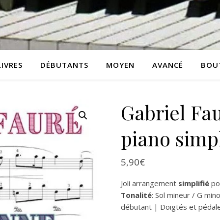
LIVRES
DÉBUTANTS
MOYEN
AVANCÉ
BOU
Gabriel Fau
piano simpl
5,90
€
Joli arrangement
simplifié
po
Tonalité
: Sol mineur / G min
débutant | Doigtés et pédal