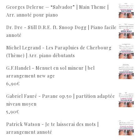
Georges Delerue — “Salvador” | Main Theme |
Arr. annoté pour piano
Dr. Dre - Still D.R.E. ft. Snoop Dogg | Piano facile
annoté
Michel Legrand - Les Parapluies de Cherbourg
(Thème) | Arr. piano débutants
G.F.Handel - Menuet en sol mineur | bel
arrangement new age
6,90
€
Gabriel Fauré - Pavane op.50 | partition adaptée
niveau moyen
5,90
€
Patrick Watson - Je te laisserai des mots |
arrangement annoté