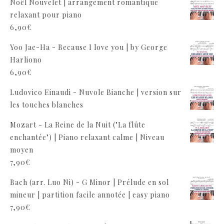
Noël Nouvelet | arrangement romantique
relaxant pour piano
6,90
€
Yoo Jae-Ha - Because I love you | by George
Harliono
6,90
€
Ludovico Einaudi - Nuvole Bianche | version sur
les touches blanches
Mozart - La Reine de la Nuit ("La flûte
enchantée") | Piano relaxant calme | Niveau
moyen
7,90
€
Bach (arr. Luo Ni) - G Minor | Prélude en sol
mineur | partition facile annotée | easy piano
7,90
€