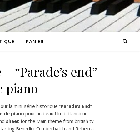
TIQUE
PANIER
 – “Parade’s end”
e piano
our la mini-série historique “
Parade’s End
”
n de piano
pour un beau film britannique
nd
sheet
for the Main theme from british tv-
 starring Benedict Cumberbatch and Rebecca