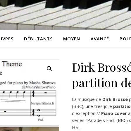
LIVRES
DÉBUTANTS
MOYEN
AVANCÉ
BOU
Dirk Brossé
partition d
La musique de
Dirk Brossé
p
(BBC), une très jolie
partitio
d’exception //
Piano cover
a
series “Parade’s End” (BBC)
Hall.