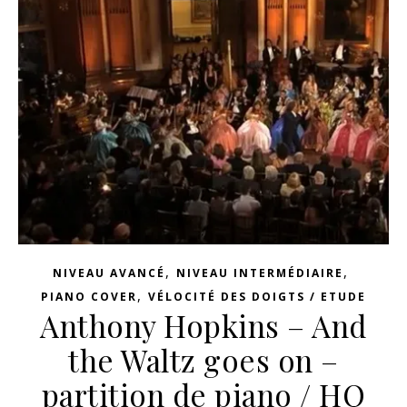
,
,
NIVEAU AVANCÉ
NIVEAU INTERMÉDIAIRE
,
PIANO COVER
VÉLOCITÉ DES DOIGTS / ETUDE
Anthony Hopkins – And
the Waltz goes on –
partition de piano / HQ