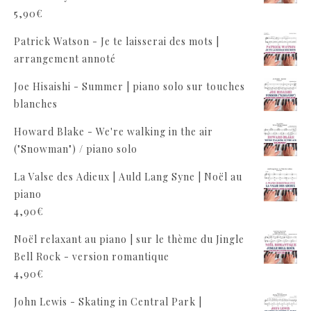
5,90
€
Patrick Watson - Je te laisserai des mots |
arrangement annoté
Joe Hisaishi - Summer | piano solo sur touches
blanches
Howard Blake - We're walking in the air
("Snowman") / piano solo
La Valse des Adieux | Auld Lang Syne | Noël au
piano
4,90
€
Noël relaxant au piano | sur le thème du Jingle
Bell Rock - version romantique
4,90
€
John Lewis - Skating in Central Park |