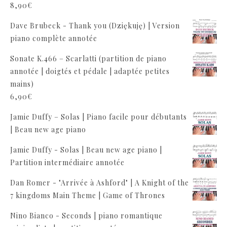
8,90
€
Dave Brubeck - Thank you (Dziękuję) | Version
piano complète annotée
Sonate K.466 – Scarlatti (partition de piano
annotée | doigtés et pédale | adaptée petites
mains)
6,90
€
Jamie Duffy – Solas | Piano facile pour débutants
| Beau new age piano
Jamie Duffy - Solas | Beau new age piano |
Partition intermédiaire annotée
Dan Romer - "Arrivée à Ashford" | A Knight of the
7 kingdoms Main Theme | Game of Thrones
Nino Bianco - Seconds | piano romantique