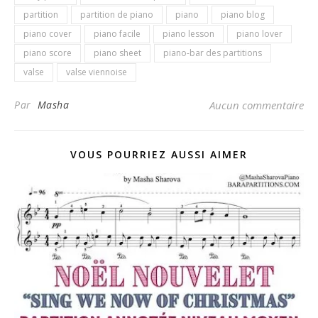
partition
partition de piano
piano
piano blog
piano cover
piano facile
piano lesson
piano lover
piano score
piano sheet
piano-bar des partitions
valse
valse viennoise
Par
Masha
Aucun commentaire
VOUS POURRIEZ AUSSI AIMER