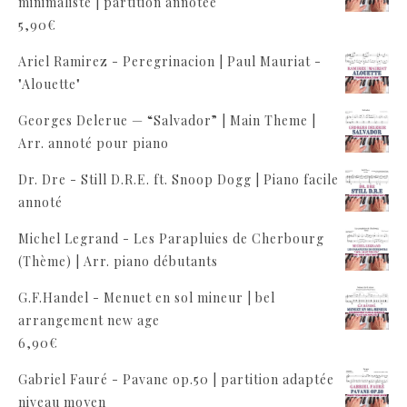
minimaliste | partition annotée
5,90
€
Ariel Ramirez - Peregrinacion | Paul Mauriat -
"Alouette"
Georges Delerue — “Salvador” | Main Theme |
Arr. annoté pour piano
Dr. Dre - Still D.R.E. ft. Snoop Dogg | Piano facile
annoté
Michel Legrand - Les Parapluies de Cherbourg
(Thème) | Arr. piano débutants
G.F.Handel - Menuet en sol mineur | bel
arrangement new age
6,90
€
Gabriel Fauré - Pavane op.50 | partition adaptée
niveau moyen