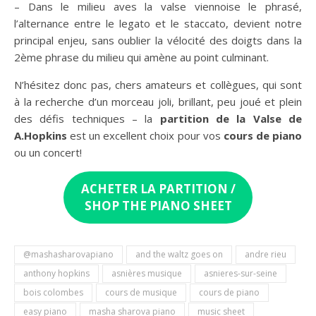
– Dans le milieu aves la valse viennoise le phrasé,
l’alternance entre le legato et le staccato, devient notre
principal enjeu, sans oublier la vélocité des doigts dans la
2ème phrase du milieu qui amène au point culminant.
N’hésitez donc pas, chers amateurs et collègues, qui sont
à la recherche d’un morceau joli, brillant, peu joué et plein
des défis techniques – la
partition de la Valse de
A.Hopkins
est un excellent choix pour vos
cours de piano
ou un concert!
ACHETER LA PARTITION /
SHOP THE PIANO SHEET
@mashasharovapiano
and the waltz goes on
andre rieu
anthony hopkins
asnières musique
asnieres-sur-seine
bois colombes
cours de musique
cours de piano
easy piano
masha sharova piano
music sheet