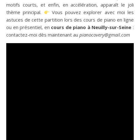
motifs courts, et enfin, en accélération, apparaît le joli
thème principal.
Vous pouvez explorer avec moi les
astuces de cette partition lors des cours de piano en ligne
ou en présentiel, en
cours de piano à Neuilly-sur-Seine
:
contactez-moi dès maintenant au
pianocovery@gmail.com