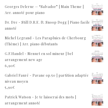
Georges Delerue — “Salvador” | Main Theme |
Arr. annoté pour piano
Dr. Dre - Still D.R.E. ft. Snoop Dogg | Piano facile
annoté
Michel Legrand - Les Parapluies de Cherbourg
(Thème) | Arr. piano débutants
G.F.Handel - Menuet en sol mineur | bel
arrangement new age
6,90
€
Gabriel Fauré - Pavane op.50 | partition adaptée
niveau moyen
5,90
€
Patrick Watson - Je te laisserai des mots |
arrangement annoté