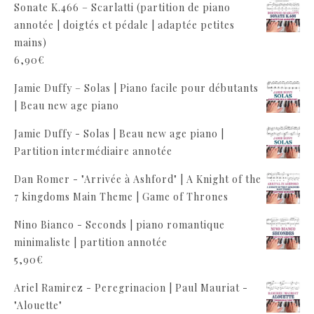
Sonate K.466 – Scarlatti (partition de piano
annotée | doigtés et pédale | adaptée petites
mains)
6,90
€
Jamie Duffy – Solas | Piano facile pour débutants
| Beau new age piano
Jamie Duffy - Solas | Beau new age piano |
Partition intermédiaire annotée
Dan Romer - "Arrivée à Ashford" | A Knight of the
7 kingdoms Main Theme | Game of Thrones
Nino Bianco - Seconds | piano romantique
minimaliste | partition annotée
5,90
€
Ariel Ramirez - Peregrinacion | Paul Mauriat -
"Alouette"