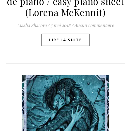
de piano / easy piano sheet
(Lorena McKennit)
Masha Sharova
/
5 mai 2018
/
Aucun commentaire
LIRE LA SUITE