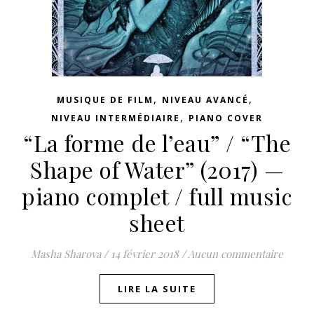
,
,
MUSIQUE DE FILM
NIVEAU AVANCÉ
,
NIVEAU INTERMÉDIAIRE
PIANO COVER
“La forme de l’eau” / “The
Shape of Water” (2017) —
piano complet / full music
sheet
Masha Sharova
/
14 février 2018
/
Aucun commentaire
LIRE LA SUITE