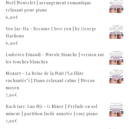
Noël Nouvelet | arrangement romantique
relaxant pour piano
6,90
€
Yoo Jae-Ha - Because I love you | by George
Harliono
6,90
€
Ludovico Einaudi - Nuvole Bianche | version sur
les touches blanches
Mozart - La Reine de la Nuit ("La flûte
enchantée") | Piano relaxant calme | Niveau
moyen
7,90
€
Bach (arr. Luo Ni) - G Minor | Prélude en sol
mineur | partition facile annotée | easy piano
7,90
€