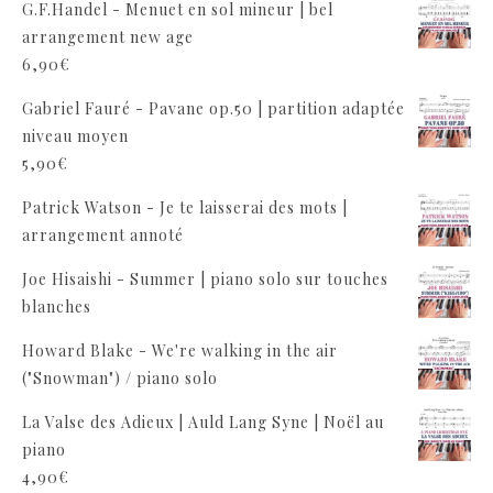
G.F.Handel - Menuet en sol mineur | bel
arrangement new age
6,90
€
Gabriel Fauré - Pavane op.50 | partition adaptée
niveau moyen
5,90
€
Patrick Watson - Je te laisserai des mots |
arrangement annoté
Joe Hisaishi - Summer | piano solo sur touches
blanches
Howard Blake - We're walking in the air
("Snowman") / piano solo
La Valse des Adieux | Auld Lang Syne | Noël au
piano
4,90
€