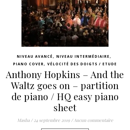
,
,
NIVEAU AVANCÉ
NIVEAU INTERMÉDIAIRE
,
PIANO COVER
VÉLOCITÉ DES DOIGTS / ETUDE
Anthony Hopkins – And the
Waltz goes on – partition
de piano / HQ easy piano
sheet
Masha
/
24 septembre 2019
/
Aucun commentaire