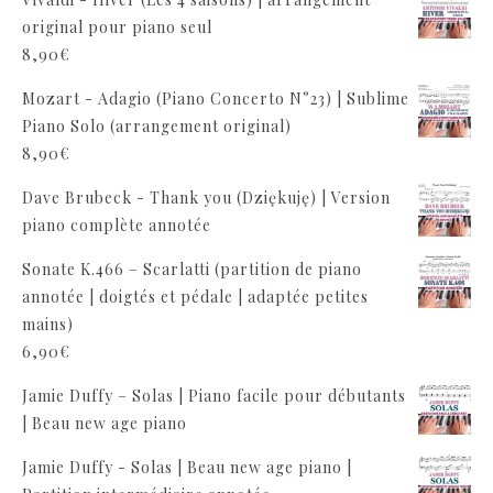
original pour piano seul
8,90
€
Mozart - Adagio (Piano Concerto N°23) | Sublime
Piano Solo (arrangement original)
8,90
€
Dave Brubeck - Thank you (Dziękuję) | Version
piano complète annotée
Sonate K.466 – Scarlatti (partition de piano
annotée | doigtés et pédale | adaptée petites
mains)
6,90
€
Jamie Duffy – Solas | Piano facile pour débutants
| Beau new age piano
Jamie Duffy - Solas | Beau new age piano |