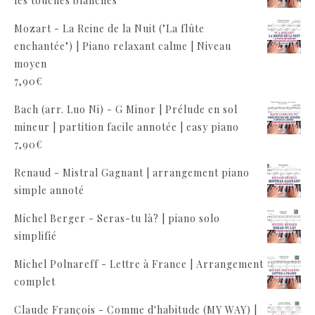
les touches blanches
Mozart - La Reine de la Nuit ("La flûte
enchantée") | Piano relaxant calme | Niveau
moyen
7,90
€
Bach (arr. Luo Ni) - G Minor | Prélude en sol
mineur | partition facile annotée | easy piano
7,90
€
Renaud - Mistral Gagnant | arrangement piano
simple annoté
Michel Berger - Seras-tu là? | piano solo
simplifié
Michel Polnareff - Lettre à France | Arrangement
complet
Claude François - Comme d'habitude (MY WAY) |