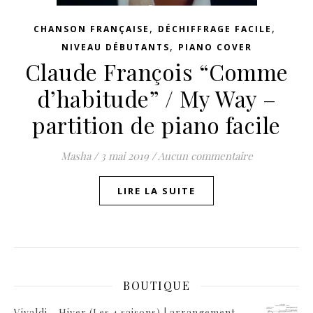
,
,
CHANSON FRANÇAISE
DÉCHIFFRAGE FACILE
,
NIVEAU DÉBUTANTS
PIANO COVER
Claude François “Comme
d’habitude” / My Way –
partition de piano facile
Masha
/
3 mai 2019
/
Aucun commentaire
LIRE LA SUITE
BOUTIQUE
Vivaldi - Hiver (Les 4 saisons) | arrangement