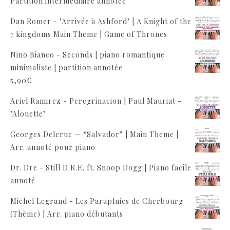
Partition intermédiaire annotée
Dan Romer - "Arrivée à Ashford" | A Knight of the
7 kingdoms Main Theme | Game of Thrones
Nino Bianco - Seconds | piano romantique
minimaliste | partition annotée
5,90
€
Ariel Ramirez - Peregrinacion | Paul Mauriat -
"Alouette"
Georges Delerue — “Salvador” | Main Theme |
Arr. annoté pour piano
Dr. Dre - Still D.R.E. ft. Snoop Dogg | Piano facile
annoté
Michel Legrand - Les Parapluies de Cherbourg
(Thème) | Arr. piano débutants