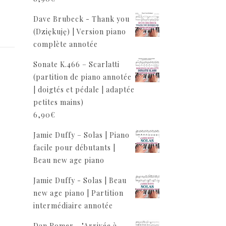
Dave Brubeck - Thank you
(Dziękuję) | Version piano
complète annotée
Sonate K.466 – Scarlatti
(partition de piano annotée
| doigtés et pédale | adaptée
petites mains)
6,90
€
Jamie Duffy – Solas | Piano
facile pour débutants |
Beau new age piano
Jamie Duffy - Solas | Beau
new age piano | Partition
intermédiaire annotée
Dan Romer - "Arrivée à