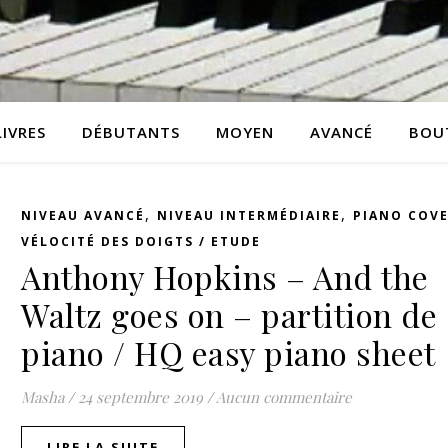
LIVRES
DÉBUTANTS
MOYEN
AVANCÉ
BOU
,
,
NIVEAU AVANCÉ
NIVEAU INTERMÉDIAIRE
PIANO COV
VÉLOCITÉ DES DOIGTS / ETUDE
Anthony Hopkins – And the
Waltz goes on – partition de
piano / HQ easy piano sheet
Masha
/
24 septembre 2019
/
Aucun commentaire
LIRE LA SUITE