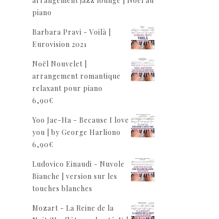
arrangement jazz lounge | Noël au
piano
Barbara Pravi - Voilà |
Eurovision 2021
Noël Nouvelet |
arrangement romantique
relaxant pour piano
6,90
€
Yoo Jae-Ha - Because I love
you | by George Harliono
6,90
€
Ludovico Einaudi - Nuvole
Bianche | version sur les
touches blanches
Mozart - La Reine de la