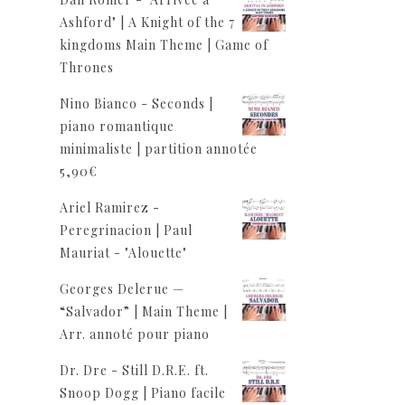
Ashford" | A Knight of the 7
kingdoms Main Theme | Game of
Thrones
Nino Bianco - Seconds |
piano romantique
minimaliste | partition annotée
5,90
€
Ariel Ramirez -
Peregrinacion | Paul
Mauriat - "Alouette"
Georges Delerue —
“Salvador” | Main Theme |
Arr. annoté pour piano
Dr. Dre - Still D.R.E. ft.
Snoop Dogg | Piano facile