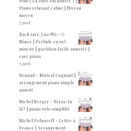
Nuit ("La flûte enchantée") |
Piano relaxant calme | Niveau
moyen
7,90
€
Bach (arr. Luo Ni) - G
Minor | Prélude en sol
mineur | partition facile annotée |
easy piano
7,90
€
Renaud - Mistral Gagnant |
arrangement piano simple
annoté
Michel Berger - Seras-tu
là? | piano solo simplifié
Michel Polnareff - Lettre à
France | Arrangement