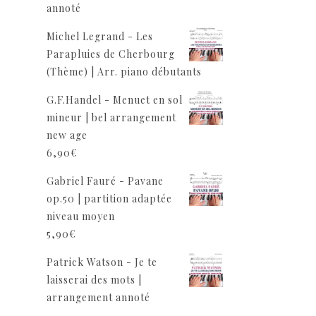
annoté
Michel Legrand - Les
Parapluies de Cherbourg
(Thème) | Arr. piano débutants
G.F.Handel - Menuet en sol
mineur | bel arrangement
new age
6,90
€
Gabriel Fauré - Pavane
op.50 | partition adaptée
niveau moyen
5,90
€
Patrick Watson - Je te
laisserai des mots |
arrangement annoté