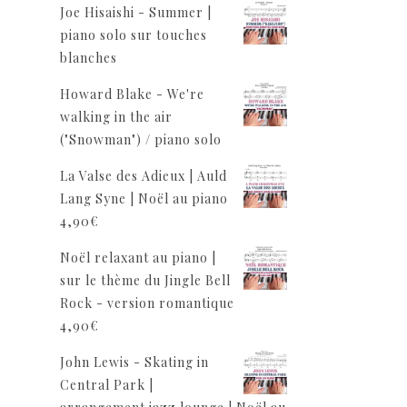
Joe Hisaishi - Summer |
piano solo sur touches
blanches
Howard Blake - We're
walking in the air
("Snowman") / piano solo
La Valse des Adieux | Auld
Lang Syne | Noël au piano
4,90
€
Noël relaxant au piano |
sur le thème du Jingle Bell
Rock - version romantique
4,90
€
John Lewis - Skating in
Central Park |