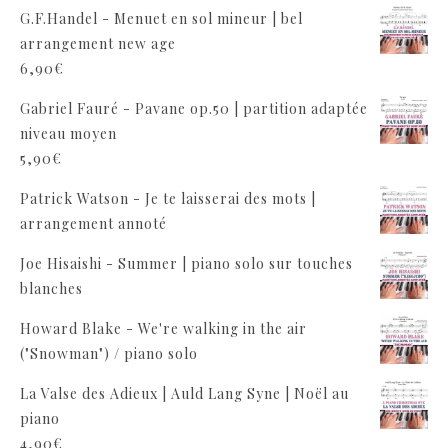
G.F.Handel - Menuet en sol mineur | bel
arrangement new age
6,90
€
Gabriel Fauré - Pavane op.50 | partition adaptée
niveau moyen
5,90
€
Patrick Watson - Je te laisserai des mots |
arrangement annoté
Joe Hisaishi - Summer | piano solo sur touches
blanches
Howard Blake - We're walking in the air
("Snowman") / piano solo
La Valse des Adieux | Auld Lang Syne | Noël au
piano
4,90
€