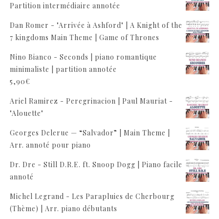
Partition intermédiaire annotée
Dan Romer - "Arrivée à Ashford" | A Knight of the
7 kingdoms Main Theme | Game of Thrones
Nino Bianco - Seconds | piano romantique
minimaliste | partition annotée
5,90
€
Ariel Ramirez - Peregrinacion | Paul Mauriat -
"Alouette"
Georges Delerue — “Salvador” | Main Theme |
Arr. annoté pour piano
Dr. Dre - Still D.R.E. ft. Snoop Dogg | Piano facile
annoté
Michel Legrand - Les Parapluies de Cherbourg
(Thème) | Arr. piano débutants