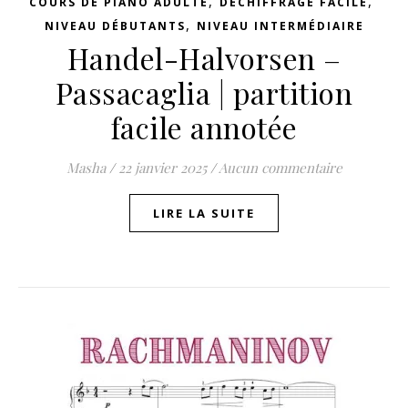
,
,
COURS DE PIANO ADULTE
DÉCHIFFRAGE FACILE
,
NIVEAU DÉBUTANTS
NIVEAU INTERMÉDIAIRE
Handel-Halvorsen –
Passacaglia | partition
facile annotée
Masha
/
22 janvier 2025
/
Aucun commentaire
LIRE LA SUITE