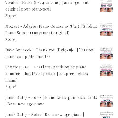
Vivaldi - Hiver (Les 4 saisons) | arrangement
original pour piano seul
8,90
€
Mozart - Adagio (Piano Concerto N°23) | Sublime
Piano Solo (arrangement original)
8,90
€
Dave Brubeck - Thank you (Dziękuję) | Version
piano complète annotée
Sonate K.466 – Scarlatti (partition de piano
annotée | doigtés et pédale | adaptée petites
mains)
6,90
€
Jamie Duffy – Solas | Piano facile pour débutants
| Beau new age piano
Jamie Duffy - Solas | Beau new age piano |