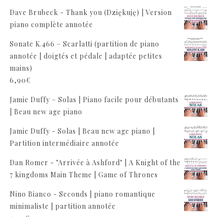
Dave Brubeck - Thank you (Dziękuję) | Version
piano complète annotée
Sonate K.466 – Scarlatti (partition de piano
annotée | doigtés et pédale | adaptée petites
mains)
6,90
€
Jamie Duffy – Solas | Piano facile pour débutants
| Beau new age piano
Jamie Duffy - Solas | Beau new age piano |
Partition intermédiaire annotée
Dan Romer - "Arrivée à Ashford" | A Knight of the
7 kingdoms Main Theme | Game of Thrones
Nino Bianco - Seconds | piano romantique
minimaliste | partition annotée