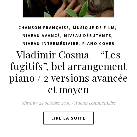
,
,
CHANSON FRANÇAISE
MUSIQUE DE FILM
,
,
NIVEAU AVANCÉ
NIVEAU DÉBUTANTS
,
NIVEAU INTERMÉDIAIRE
PIANO COVER
Vladimir Cosma – “Les
fugitifs”, bel arrangement
piano / 2 versions avancée
et moyen
Masha
/
24 octobre 2019
/
Aucun commentaire
LIRE LA SUITE