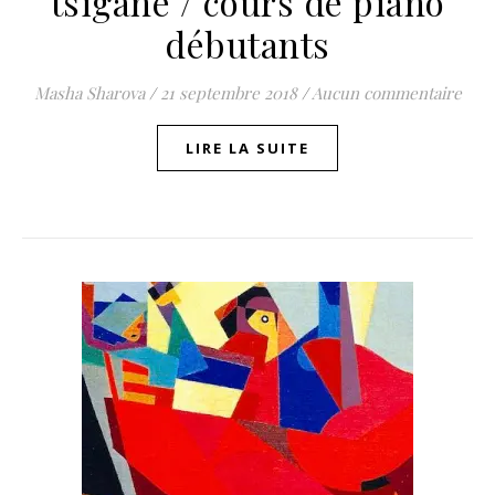
tsigane / cours de piano
débutants
Masha Sharova
/
21 septembre 2018
/
Aucun commentaire
LIRE LA SUITE