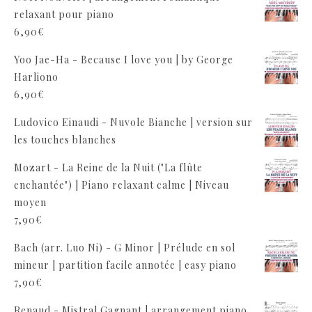
relaxant pour piano
6,90
€
Yoo Jae-Ha - Because I love you | by George
Harliono
6,90
€
Ludovico Einaudi - Nuvole Bianche | version sur
les touches blanches
Mozart - La Reine de la Nuit ("La flûte
enchantée") | Piano relaxant calme | Niveau
moyen
7,90
€
Bach (arr. Luo Ni) - G Minor | Prélude en sol
mineur | partition facile annotée | easy piano
7,90
€
Renaud - Mistral Gagnant | arrangement piano