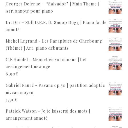
Georges Delerue — “Salvador” | Main Theme |
Arr. annoté pour piano
Dr. Dre - Still D.R.E. ft. Snoop Dogg | Piano facile
annoté
Michel Legrand - Les Parapluies de Cherbourg
(Thème) | Arr. piano débutants
G.F.Handel - Menuet en sol mineur | bel
arrangement new age
6,90
€
Gabriel Fauré - Pavane op.50 | partition adaptée
niveau moyen
5,90
€
Patrick Watson - Je te laisserai des mots |
arrangement annoté