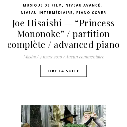
,
,
MUSIQUE DE FILM
NIVEAU AVANCÉ
,
NIVEAU INTERMÉDIAIRE
PIANO COVER
Joe Hisaishi — “Princess
Mononoke” / partition
complète / advanced piano
Masha
/
4 mars 2019
/
Aucun commentaire
LIRE LA SUITE