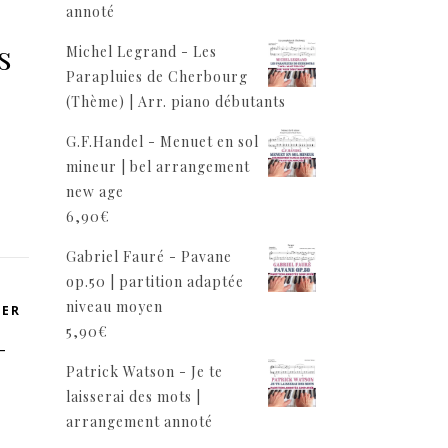
annoté
s
Michel Legrand - Les
Parapluies de Cherbourg
(Thème) | Arr. piano débutants
G.F.Handel - Menuet en sol
mineur | bel arrangement
new age
6,90
€
Gabriel Fauré - Pavane
op.50 | partition adaptée
niveau moyen
VER
5,90
€
—
Patrick Watson - Je te
laisserai des mots |
arrangement annoté