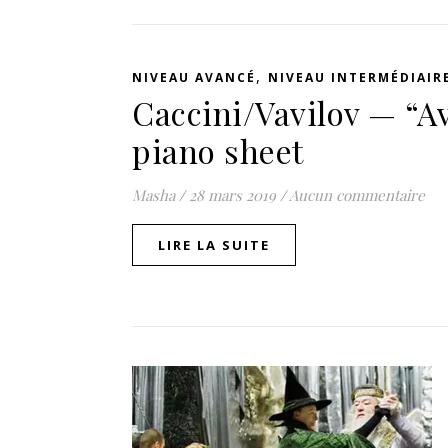
,
NIVEAU AVANCÉ
NIVEAU INTERMÉDIAIR
Caccini/Vavilov — “A
piano sheet
Masha
/
28 mars 2019
/
Aucun commentaire
LIRE LA SUITE