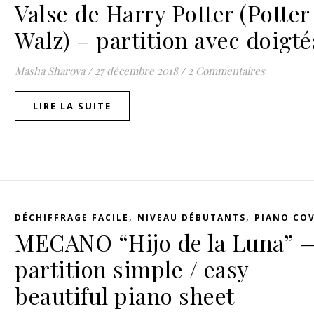
Valse de Harry Potter (Potter
Walz) – partition avec doigté
Masha Sharova
/
27 décembre 2018
/
2 Commentaires
LIRE LA SUITE
,
,
DÉCHIFFRAGE FACILE
NIVEAU DÉBUTANTS
PIANO CO
MECANO “Hijo de la Luna” 
partition simple / easy
beautiful piano sheet