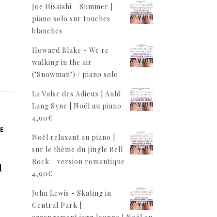
Joe Hisaishi - Summer |
piano solo sur touches
blanches
Howard Blake - We're
walking in the air
("Snowman") / piano solo
La Valse des Adieux | Auld
Lang Syne | Noël au piano
4,90
€
DE
Noël relaxant au piano |
sur le thème du Jingle Bell
à
Rock - version romantique
4,90
€
John Lewis - Skating in
Central Park |