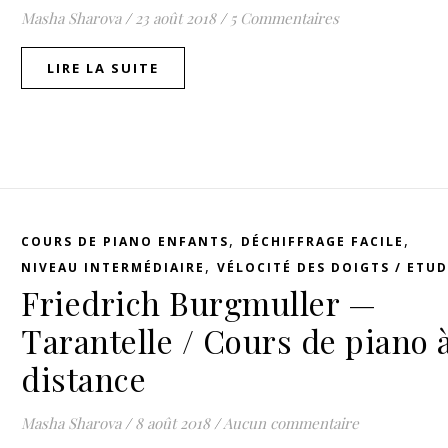
Masha Sharova
/
23 août 2018
/
5 Commentaires
LIRE LA SUITE
,
,
COURS DE PIANO ENFANTS
DÉCHIFFRAGE FACILE
,
NIVEAU INTERMÉDIAIRE
VÉLOCITÉ DES DOIGTS / ETU
Friedrich Burgmuller —
Tarantelle / Cours de piano 
distance
Masha Sharova
/
8 août 2018
/
Aucun commentaire