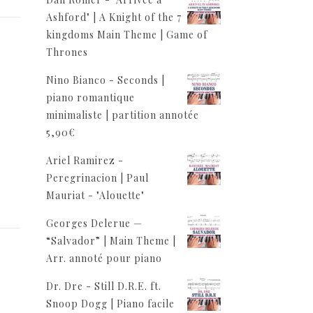
Ashford" | A Knight of the 7
kingdoms Main Theme | Game of
Thrones
Nino Bianco - Seconds |
piano romantique
minimaliste | partition annotée
5,90
€
Ariel Ramirez -
Peregrinacion | Paul
Mauriat - "Alouette"
Georges Delerue —
“Salvador” | Main Theme |
Arr. annoté pour piano
Dr. Dre - Still D.R.E. ft.
Snoop Dogg | Piano facile