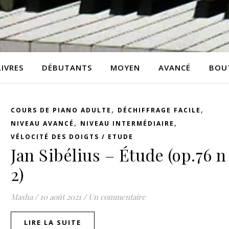
LIVRES
DÉBUTANTS
MOYEN
AVANCÉ
BOU
,
,
COURS DE PIANO ADULTE
DÉCHIFFRAGE FACILE
,
,
NIVEAU AVANCÉ
NIVEAU INTERMÉDIAIRE
VÉLOCITÉ DES DOIGTS / ETUDE
Jan Sibélius – Étude (op.76 n 
2)
Masha
/
10 août 2021
/
Un commentaire
LIRE LA SUITE