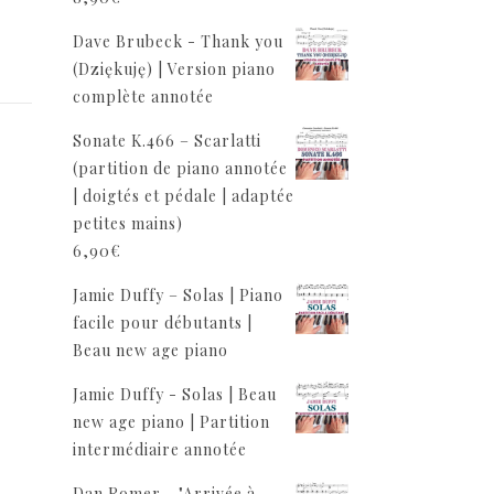
Dave Brubeck - Thank you
(Dziękuję) | Version piano
complète annotée
Sonate K.466 – Scarlatti
(partition de piano annotée
| doigtés et pédale | adaptée
petites mains)
6,90
€
Jamie Duffy – Solas | Piano
facile pour débutants |
Beau new age piano
Jamie Duffy - Solas | Beau
new age piano | Partition
intermédiaire annotée
Dan Romer - "Arrivée à