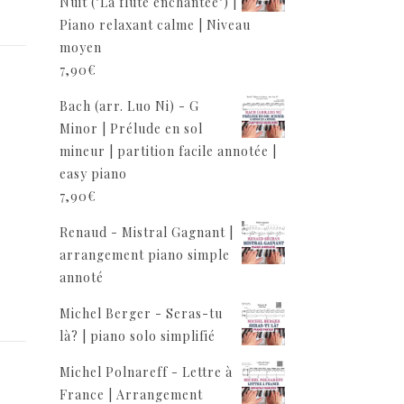
Nuit ("La flûte enchantée") |
Piano relaxant calme | Niveau
moyen
7,90
€
,
Bach (arr. Luo Ni) - G
Minor | Prélude en sol
mineur | partition facile annotée |
easy piano
7,90
€
Renaud - Mistral Gagnant |
arrangement piano simple
annoté
Michel Berger - Seras-tu
là? | piano solo simplifié
Michel Polnareff - Lettre à
France | Arrangement