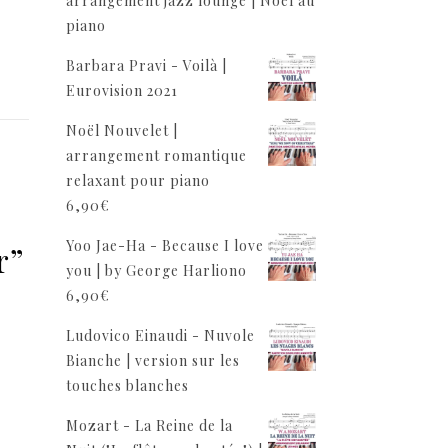
arrangement jazz lounge | Noël au
piano
Barbara Pravi - Voilà |
Eurovision 2021
Noël Nouvelet |
arrangement romantique
relaxant pour piano
6,90
€
Yoo Jae-Ha - Because I love
r”
you | by George Harliono
6,90
€
Ludovico Einaudi - Nuvole
Bianche | version sur les
touches blanches
Mozart - La Reine de la