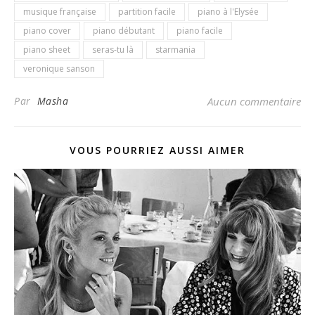
musique française
partition facile
piano à l'Elysée
piano cover
piano débutant
piano facile
piano sheet
seras-tu là
starmania
veronique sanson
Par
Masha
Aucun commentaire
VOUS POURRIEZ AUSSI AIMER