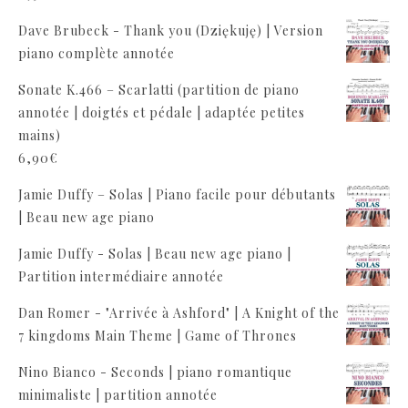
Dave Brubeck - Thank you (Dziękuję) | Version
piano complète annotée
Sonate K.466 – Scarlatti (partition de piano
annotée | doigtés et pédale | adaptée petites
mains)
6,90
€
Jamie Duffy – Solas | Piano facile pour débutants
| Beau new age piano
Jamie Duffy - Solas | Beau new age piano |
Partition intermédiaire annotée
Dan Romer - "Arrivée à Ashford" | A Knight of the
7 kingdoms Main Theme | Game of Thrones
Nino Bianco - Seconds | piano romantique
minimaliste | partition annotée