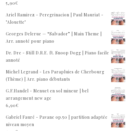
5,90
€
Ariel Ramirez - Peregrinacion | Paul Mauriat -
"Alouette"
Georges Delerue — “Salvador” | Main Theme |
Arr. annoté pour piano
Dr. Dre - Still D.R.E. ft. Snoop Dogg | Piano facile
annoté
Michel Legrand - Les Parapluies de Cherbourg
(Thème) | Arr. piano débutants
G.F.Handel - Menuet en sol mineur | bel
arrangement new age
6,90
€
Gabriel Fauré - Pavane op.50 | partition adaptée
niveau moyen