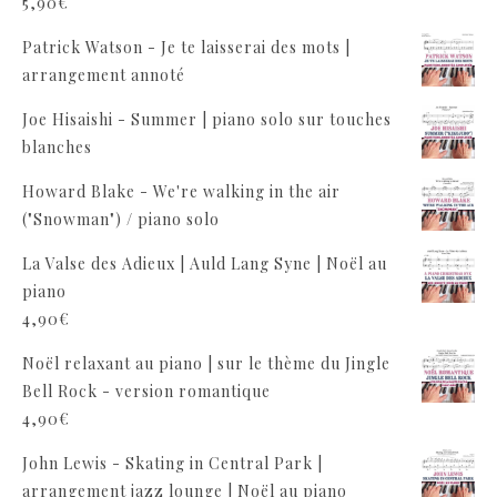
5,90
€
Patrick Watson - Je te laisserai des mots |
arrangement annoté
Joe Hisaishi - Summer | piano solo sur touches
blanches
Howard Blake - We're walking in the air
("Snowman") / piano solo
La Valse des Adieux | Auld Lang Syne | Noël au
piano
4,90
€
Noël relaxant au piano | sur le thème du Jingle
Bell Rock - version romantique
4,90
€
John Lewis - Skating in Central Park |
arrangement jazz lounge | Noël au piano