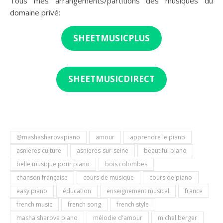
Tous mes arrangements/partitions des musiques du
domaine privé:
SHEETMUSICPLUS
SHEETMUSICDIRECT
@mashasharovapiano
amour
apprendre le piano
asnieres culture
asnieres-sur-seine
beautiful piano
belle musique pour piano
bois colombes
chanson française
cours de musique
cours de piano
easy piano
éducation
enseignement musical
france
french music
french song
french style
masha sharova piano
mélodie d'amour
michel berger