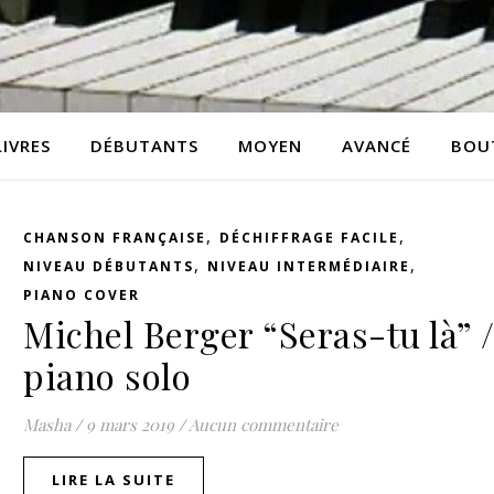
LIVRES
DÉBUTANTS
MOYEN
AVANCÉ
BOU
,
,
CHANSON FRANÇAISE
DÉCHIFFRAGE FACILE
,
,
NIVEAU DÉBUTANTS
NIVEAU INTERMÉDIAIRE
PIANO COVER
Michel Berger “Seras-tu là” 
piano solo
Masha
/
9 mars 2019
/
Aucun commentaire
LIRE LA SUITE