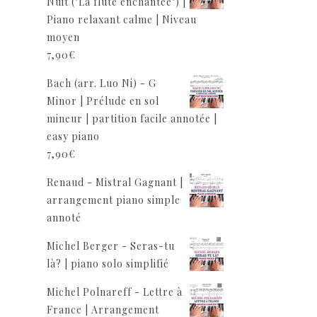
Nuit ("La flûte enchantée") |
Piano relaxant calme | Niveau
moyen
7,90
€
Bach (arr. Luo Ni) - G
Minor | Prélude en sol
mineur | partition facile annotée |
easy piano
7,90
€
Renaud - Mistral Gagnant |
arrangement piano simple
annoté
Michel Berger - Seras-tu
là? | piano solo simplifié
Michel Polnareff - Lettre à
France | Arrangement