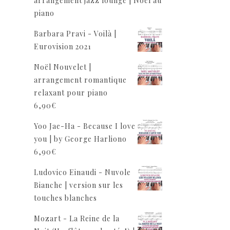
arrangement jazz lounge | Noël au
piano
Barbara Pravi - Voilà |
Eurovision 2021
Noël Nouvelet |
arrangement romantique
relaxant pour piano
6,90
€
Yoo Jae-Ha - Because I love
you | by George Harliono
6,90
€
Ludovico Einaudi - Nuvole
Bianche | version sur les
touches blanches
Mozart - La Reine de la