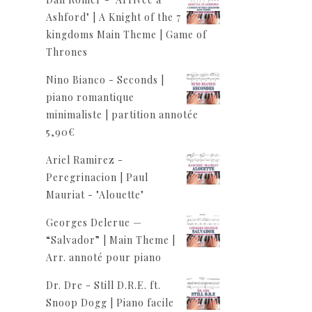
Ashford" | A Knight of the 7
kingdoms Main Theme | Game of
Thrones
Nino Bianco - Seconds |
piano romantique
minimaliste | partition annotée
5,90
€
Ariel Ramirez -
Peregrinacion | Paul
Mauriat - "Alouette"
Georges Delerue —
“Salvador” | Main Theme |
Arr. annoté pour piano
Dr. Dre - Still D.R.E. ft.
Snoop Dogg | Piano facile