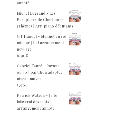
annoté
Michel Legrand - Les
Parapluies de Cherbourg
(Thème) | Arr. piano débutants
G.F.Handel - Menuet en sol
mineur | bel arrangement
new age
6,90
€
Gabriel Fauré - Pavane
op.50 | partition adaptée
niveau moyen
5,90
€
Patrick Watson - Je te
laisserai des mots |
arrangement annoté