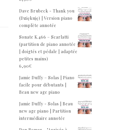
Dave Brubeck - Thank you
(Dziękuję) | Version piano
complète annotée
Sonate K.466 – Scarlatti
(partition de piano annotée
| doigtés et pédale | adaptée
petites mains)
6,90
€
Jamie Duffy – Solas | Piano
facile pour débutants |
Beau new age piano
Jamie Duffy - Solas | Beau
new age piano | Partition
intermédiaire annotée
Dan Romer - "Arrivée à