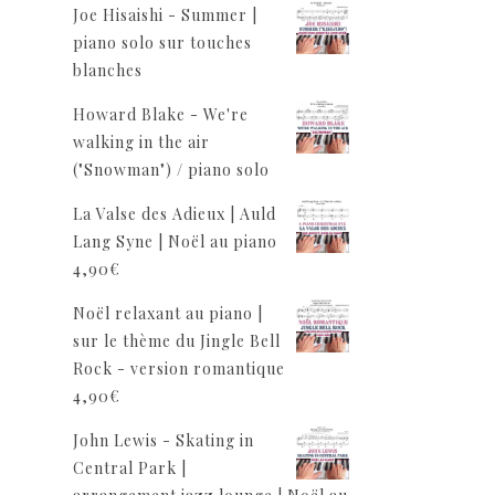
Joe Hisaishi - Summer |
piano solo sur touches
blanches
Howard Blake - We're
walking in the air
("Snowman") / piano solo
La Valse des Adieux | Auld
Lang Syne | Noël au piano
4,90
€
Noël relaxant au piano |
sur le thème du Jingle Bell
Rock - version romantique
4,90
€
John Lewis - Skating in
Central Park |