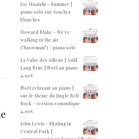
n
Joe Hisaishi - Summer |
piano solo sur touches
blanches
Howard Blake - We're
walking in the air
("Snowman") / piano solo
La Valse des Adieux | Auld
Lang Syne | Noël au piano
4,90
€
Noël relaxant au piano |
sur le thème du Jingle Bell
Rock - version romantique
de
4,90
€
John Lewis - Skating in
Central Park |