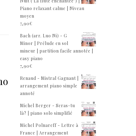
Nuit ("La flûte enchantée") |
Piano relaxant calme | Niveau
moyen
7,90
€
Bach (arr. Luo Ni) - G
Minor | Prélude en sol
mineur | partition facile annotée |
easy piano
7,90
€
no
Renaud - Mistral Gagnant |
arrangement piano simple
annoté
Michel Berger - Seras-tu
là? | piano solo simplifié
Michel Polnareff - Lettre à
France | Arrangement