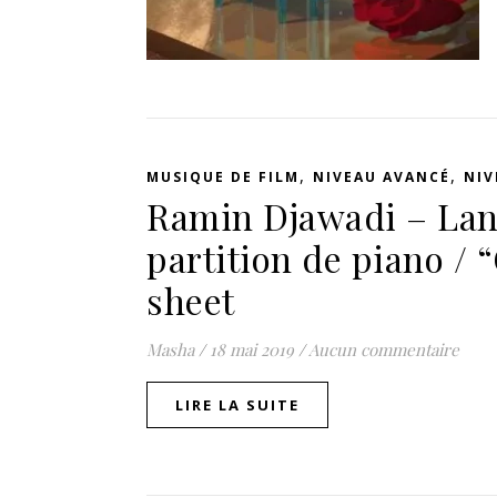
,
,
MUSIQUE DE FILM
NIVEAU AVANCÉ
NIV
Ramin Djawadi – Lan
partition de piano /
sheet
Masha
/
18 mai 2019
/
Aucun commentaire
LIRE LA SUITE