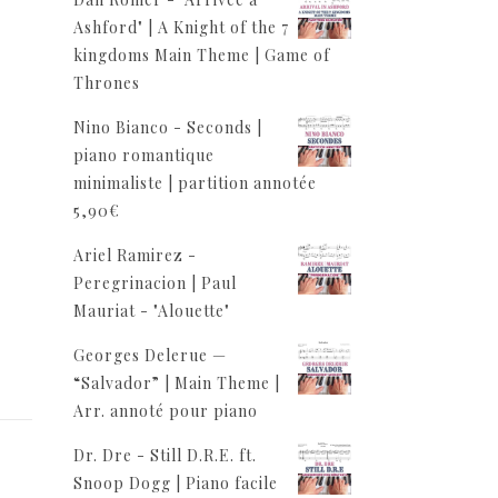
Ashford" | A Knight of the 7
kingdoms Main Theme | Game of
Thrones
Nino Bianco - Seconds |
/
piano romantique
minimaliste | partition annotée
5,90
€
Ariel Ramirez -
Peregrinacion | Paul
Mauriat - "Alouette"
Georges Delerue —
“Salvador” | Main Theme |
Arr. annoté pour piano
Dr. Dre - Still D.R.E. ft.
Snoop Dogg | Piano facile