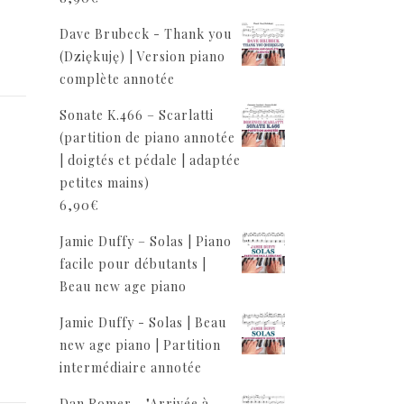
Dave Brubeck - Thank you
(Dziękuję) | Version piano
complète annotée
Sonate K.466 – Scarlatti
(partition de piano annotée
| doigtés et pédale | adaptée
petites mains)
6,90
€
Jamie Duffy – Solas | Piano
facile pour débutants |
Beau new age piano
Jamie Duffy - Solas | Beau
new age piano | Partition
intermédiaire annotée
Dan Romer - "Arrivée à