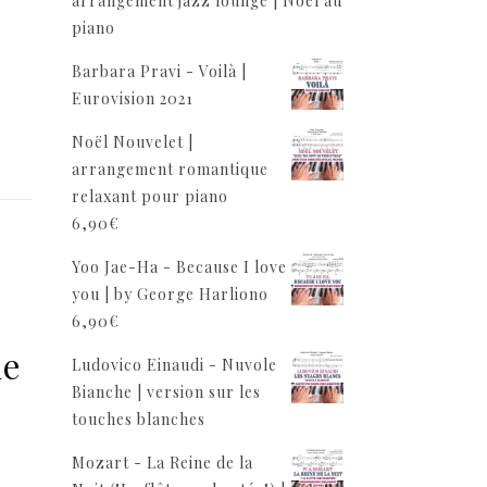
arrangement jazz lounge | Noël au
piano
Barbara Pravi - Voilà |
Eurovision 2021
Noël Nouvelet |
arrangement romantique
relaxant pour piano
6,90
€
Yoo Jae-Ha - Because I love
you | by George Harliono
6,90
€
le
Ludovico Einaudi - Nuvole
Bianche | version sur les
touches blanches
Mozart - La Reine de la