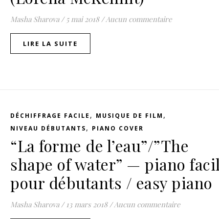
Masha Sharova
/
5 mai 2018
/
Aucun commentaire
LIRE LA SUITE
,
,
DÉCHIFFRAGE FACILE
MUSIQUE DE FILM
,
NIVEAU DÉBUTANTS
PIANO COVER
“La forme de l’eau”/”The
shape of water” — piano faci
pour débutants / easy piano
Masha Sharova
/
13 mars 2018
/
Aucun commentaire