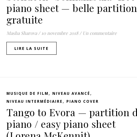
piano sheet — belle partitio
gratuite
Masha Sharova
/
10 novembre 2018
/
Un commentaire
LIRE LA SUITE
,
,
MUSIQUE DE FILM
NIVEAU AVANCÉ
,
NIVEAU INTERMÉDIAIRE
PIANO COVER
Tango to Evora — partition 
piano / easy piano sheet
(Lorena McKennit)