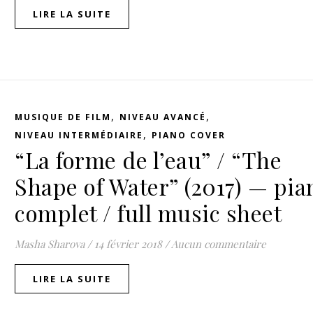
LIRE LA SUITE
,
,
MUSIQUE DE FILM
NIVEAU AVANCÉ
,
NIVEAU INTERMÉDIAIRE
PIANO COVER
“La forme de l’eau” / “The
Shape of Water” (2017) — pia
complet / full music sheet
Masha Sharova
/
14 février 2018
/
Aucun commentaire
LIRE LA SUITE