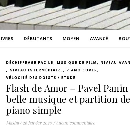
LIVRES
DÉBUTANTS
MOYEN
AVANCÉ
BOU
,
,
DÉCHIFFRAGE FACILE
MUSIQUE DE FILM
NIVEAU AVA
,
,
,
NIVEAU INTERMÉDIAIRE
PIANO COVER
VÉLOCITÉ DES DOIGTS / ETUDE
Flash de Amor – Pavel Panin 
belle musique et partition d
piano simple
Masha
/
26 janvier 2020
/
Aucun commentaire