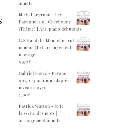
,
annoté
Michel Legrand - Les
s
Parapluies de Cherbourg
(Thème) | Arr. piano débutants
G.F.Handel - Menuet en sol
mineur | bel arrangement
new age
6,90
€
Gabriel Fauré - Pavane
op.50 | partition adaptée
niveau moyen
5,90
€
Patrick Watson - Je te
laisserai des mots |
arrangement annoté