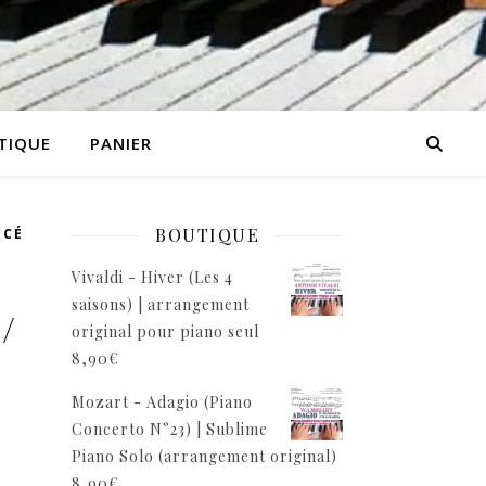
TIQUE
PANIER
BOUTIQUE
NCÉ
Vivaldi - Hiver (Les 4
saisons) | arrangement
/
original pour piano seul
e
8,90
€
Mozart - Adagio (Piano
Concerto N°23) | Sublime
Piano Solo (arrangement original)
8,90
€