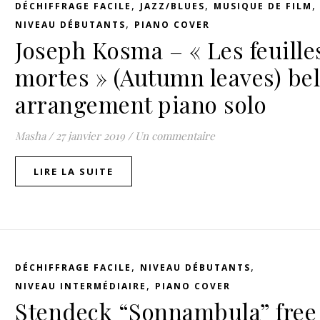
,
,
DÉCHIFFRAGE FACILE
JAZZ/BLUES
MUSIQUE DE FILM
,
NIVEAU DÉBUTANTS
PIANO COVER
Joseph Kosma – « Les feuille
mortes » (Autumn leaves) bel
arrangement piano solo
Masha
/
27 janvier 2019
/
Un commentaire
LIRE LA SUITE
,
,
DÉCHIFFRAGE FACILE
NIVEAU DÉBUTANTS
,
NIVEAU INTERMÉDIAIRE
PIANO COVER
Stendeck “Sonnambula” free