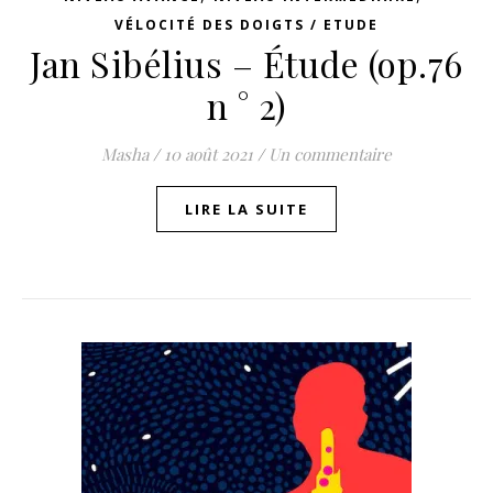
VÉLOCITÉ DES DOIGTS / ETUDE
Jan Sibélius – Étude (op.76
n ° 2)
Masha
/
10 août 2021
/
Un commentaire
LIRE LA SUITE