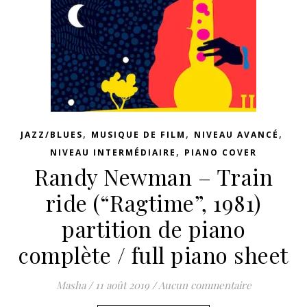
,
,
,
JAZZ/BLUES
MUSIQUE DE FILM
NIVEAU AVANCÉ
,
NIVEAU INTERMÉDIAIRE
PIANO COVER
Randy Newman – Train
ride (“Ragtime”, 1981)
partition de piano
complète / full piano sheet
Masha
/
11 août 2019
/
Aucun commentaire