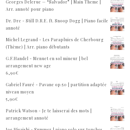
Georges Delerue — “Salvador” | Main Theme |
Arr. annoté pour piano
Dr. Dre - Still D.R.E. ft. Snoop Dogg | Piano facile
annoté
Michel Legrand - Les Parapluies de Cherbourg
(Thème) | Arr. piano débutants
G.F.Handel - Menuet en sol mineur | bel
arrangement new age
6,90
€
Gabriel Fauré - Pavane op.50 | partition adaptée
niveau moyen
5,90
€
Patrick Watson - Je te laisserai des mots |
arrangement annoté
Joe Hisaishi - Summer | piano solo sur touches