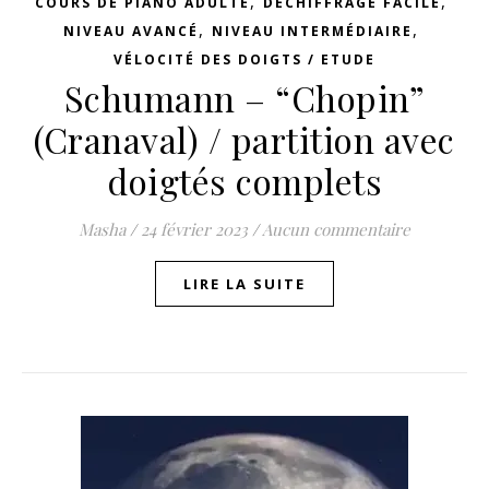
,
,
COURS DE PIANO ADULTE
DÉCHIFFRAGE FACILE
,
,
NIVEAU AVANCÉ
NIVEAU INTERMÉDIAIRE
VÉLOCITÉ DES DOIGTS / ETUDE
Schumann – “Chopin”
(Cranaval) / partition avec
doigtés complets
Masha
/
24 février 2023
/
Aucun commentaire
LIRE LA SUITE