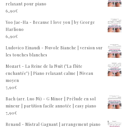
relaxant pour piano
6,90
€
Yoo Jae-Ha - Because I love you | by George
Harliono
6,90
€
Ludovico Einaudi - Nuvole Bianche | version sur
les touches blanches
Mozart - La Reine de la Nuit ("La flûte
enchantée") | Piano relaxant calme | Niveau
moyen
7,90
€
Bach (arr. Luo Ni) - G Minor | Prélude en sol
mineur | partition facile annotée | easy piano
7,90
€
Renaud - Mistral Gagnant | arrangement piano