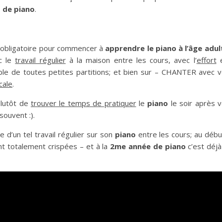
 de piano
.
t obligatoire pour commencer à
apprendre le piano à l’âge adul
ec le
travail régulier
à la maison entre les cours, avec l’
effort
e
sible de toutes petites partitions; et bien sur – CHANTER avec 
cale
.
 plutôt de
trouver le temps de pratiquer
le
piano
le soir après 
souvent :).
d’un tel travail régulier sur son
piano
entre les cours; au débu
nt totalement crispées – et à la
2me année de piano
c’est déjà