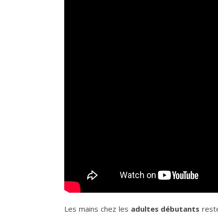
Les mains chez les
adultes débutants
rest