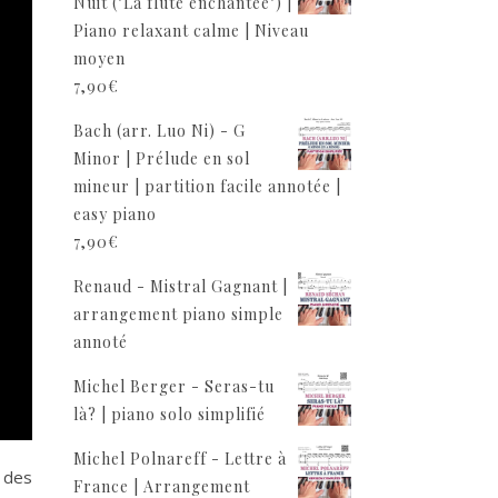
Nuit ("La flûte enchantée") |
Piano relaxant calme | Niveau
moyen
7,90
€
Bach (arr. Luo Ni) - G
Minor | Prélude en sol
mineur | partition facile annotée |
easy piano
7,90
€
Renaud - Mistral Gagnant |
arrangement piano simple
annoté
Michel Berger - Seras-tu
là? | piano solo simplifié
Michel Polnareff - Lettre à
 des
France | Arrangement