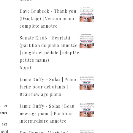
Dave Brubeck - Thank you
(Dziękuję) | Version piano
complète annotée
Sonate K.466 – Scarlatti
(partition de piano annotée
| doigtés et pédale | adaptée
petites mains)
6,90
€
Jamie Duffy – Solas | Piano
facile pour débutants |
Beau new age piano
s en
Jamie Duffy - Solas | Beau
ano
.
new age piano | Partition
intermédiaire annotée
 Est-
ment
Dan Romer - "Arrivée à