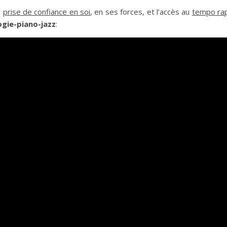
a
prise de confiance en soi
, en ses forces, et l’accès au
tempo ra
gie-piano-jazz
: