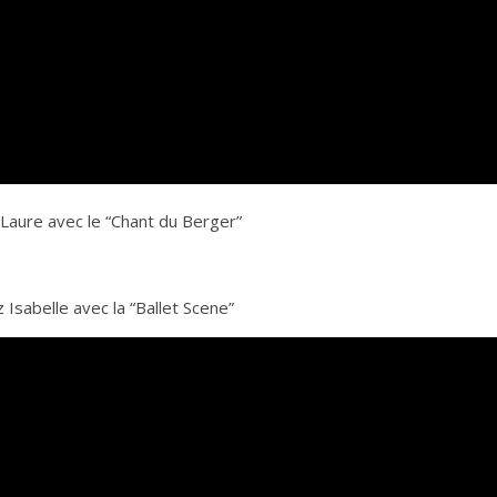
Laure avec le “Chant du Berger”
 Isabelle avec la “Ballet Scene”