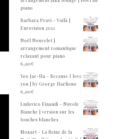
arrangement jazz lounge | Noël au
piano
Barbara Pravi - Voilà |
Eurovision 2021
Noël Nouvelet |
arrangement romantique
relaxant pour piano
6,90
€
Yoo Jae-Ha - Because I love
you | by George Harliono
6,90
€
Ludovico Einaudi - Nuvole
Bianche | version sur les
touches blanches
Mozart - La Reine de la