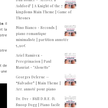
Ashford" | A Knight of the 7
kingdoms Main Theme | Game of
Thrones
te
. Il
Nino Bianco - Seconds |
t la
piano romantique
votre
minimaliste | partition annotée
5,90
€
votre
Ariel Ramirez -
Peregrinacion | Paul
t de
Mauriat - "Alouette"
 une
Georges Delerue —
“Salvador” | Main Theme |
Arr. annoté pour piano
Dr. Dre - Still D.R.E. ft.
Snoop Dogg | Piano facile