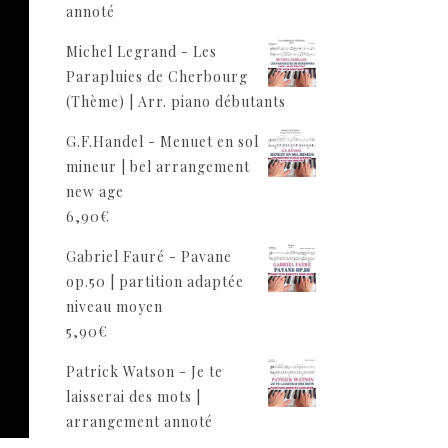
annoté
Michel Legrand - Les
Parapluies de Cherbourg
(Thème) | Arr. piano débutants
G.F.Handel - Menuet en sol
mineur | bel arrangement
new age
6,90
€
Gabriel Fauré - Pavane
op.50 | partition adaptée
niveau moyen
5,90
€
Patrick Watson - Je te
laisserai des mots |
arrangement annoté