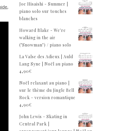
Joe Hisaishi - Summer |
pide
,
piano solo sur touches
blanches
Howard Blake - We're
walking in the air
("Snowman") / piano solo
La Valse des Adieux | Auld
Lang Syne | Noël au piano
4,90
€
Noël relaxant au piano |
sur le thème du Jingle Bell
Rock - version romantique
4,90
€
John Lewis - Skating in
Central Park |