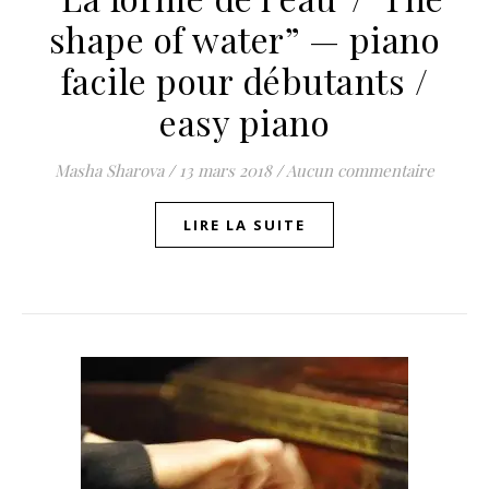
shape of water” — piano
facile pour débutants /
easy piano
Masha Sharova
/
13 mars 2018
/
Aucun commentaire
LIRE LA SUITE