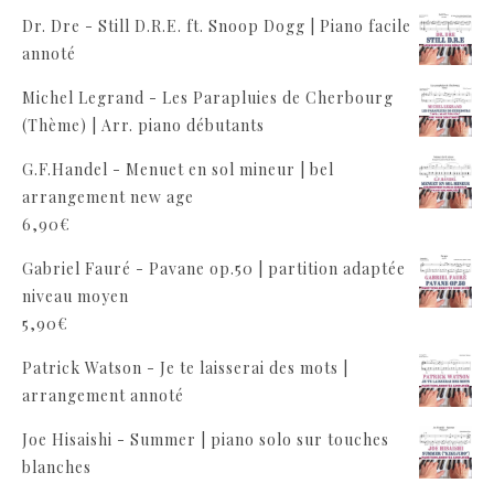
Dr. Dre - Still D.R.E. ft. Snoop Dogg | Piano facile
annoté
Michel Legrand - Les Parapluies de Cherbourg
(Thème) | Arr. piano débutants
G.F.Handel - Menuet en sol mineur | bel
arrangement new age
6,90
€
Gabriel Fauré - Pavane op.50 | partition adaptée
niveau moyen
5,90
€
Patrick Watson - Je te laisserai des mots |
arrangement annoté
Joe Hisaishi - Summer | piano solo sur touches
blanches