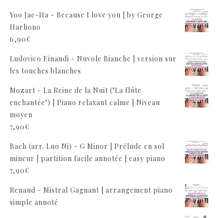
Yoo Jae-Ha - Because I love you | by George
Harliono
6,90
€
Ludovico Einaudi - Nuvole Bianche | version sur
les touches blanches
Mozart - La Reine de la Nuit ("La flûte
enchantée") | Piano relaxant calme | Niveau
moyen
7,90
€
Bach (arr. Luo Ni) - G Minor | Prélude en sol
mineur | partition facile annotée | easy piano
7,90
€
Renaud - Mistral Gagnant | arrangement piano
simple annoté