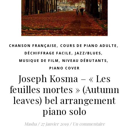
,
,
CHANSON FRANÇAISE
COURS DE PIANO ADULTE
,
,
DÉCHIFFRAGE FACILE
JAZZ/BLUES
,
,
MUSIQUE DE FILM
NIVEAU DÉBUTANTS
PIANO COVER
Joseph Kosma – « Les
feuilles mortes » (Autumn
leaves) bel arrangement
piano solo
Masha
/
27 janvier 2019
/
Un commentaire