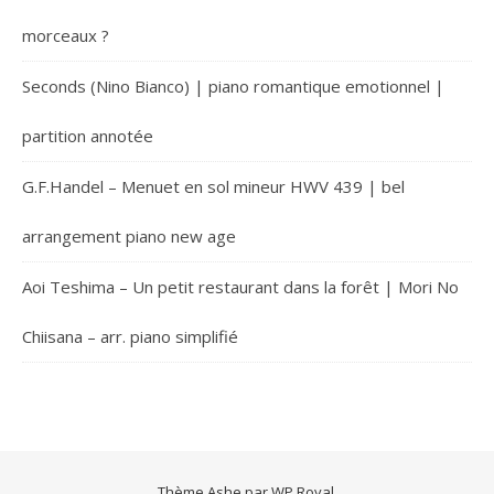
morceaux ?
Seconds (Nino Bianco) | piano romantique emotionnel |
partition annotée
G.F.Handel – Menuet en sol mineur HWV 439 | bel
arrangement piano new age
Aoi Teshima – Un petit restaurant dans la forêt | Mori No
Chiisana – arr. piano simplifié
Thème Ashe par
WP Royal
.