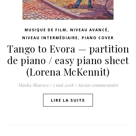
,
,
MUSIQUE DE FILM
NIVEAU AVANCÉ
,
NIVEAU INTERMÉDIAIRE
PIANO COVER
Tango to Evora — partition
de piano / easy piano sheet
(Lorena McKennit)
Masha Sharova
/
5 mai 2018
/
Aucun commentaire
LIRE LA SUITE