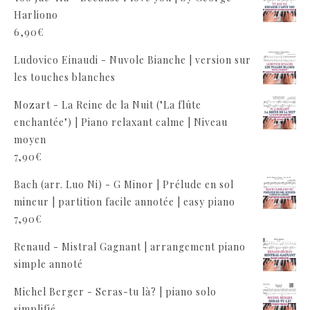
Harliono
6,90
€
Ludovico Einaudi - Nuvole Bianche | version sur
les touches blanches
Mozart - La Reine de la Nuit ("La flûte
enchantée") | Piano relaxant calme | Niveau
moyen
7,90
€
Bach (arr. Luo Ni) - G Minor | Prélude en sol
mineur | partition facile annotée | easy piano
7,90
€
Renaud - Mistral Gagnant | arrangement piano
simple annoté
Michel Berger - Seras-tu là? | piano solo
simplifié