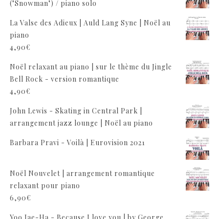
("Snowman") / piano solo
La Valse des Adieux | Auld Lang Syne | Noël au
piano
4,90
€
Noël relaxant au piano | sur le thème du Jingle
Bell Rock - version romantique
4,90
€
John Lewis - Skating in Central Park |
arrangement jazz lounge | Noël au piano
Barbara Pravi - Voilà | Eurovision 2021
Noël Nouvelet | arrangement romantique
relaxant pour piano
6,90
€
Yoo Jae-Ha - Because I love you | by George