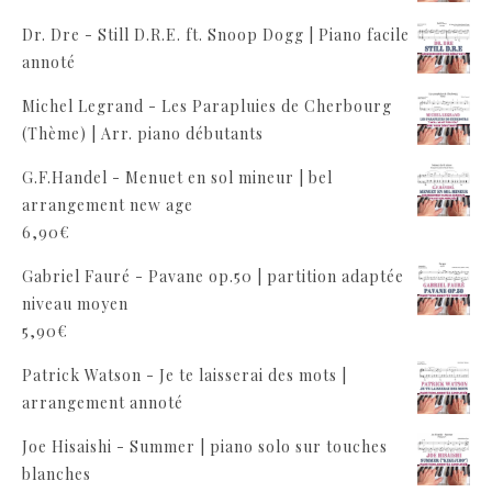
Dr. Dre - Still D.R.E. ft. Snoop Dogg | Piano facile
annoté
Michel Legrand - Les Parapluies de Cherbourg
(Thème) | Arr. piano débutants
G.F.Handel - Menuet en sol mineur | bel
arrangement new age
6,90
€
Gabriel Fauré - Pavane op.50 | partition adaptée
niveau moyen
5,90
€
Patrick Watson - Je te laisserai des mots |
arrangement annoté
Joe Hisaishi - Summer | piano solo sur touches
blanches