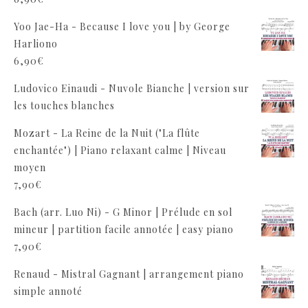
Yoo Jae-Ha - Because I love you | by George
Harliono
6,90
€
Ludovico Einaudi - Nuvole Bianche | version sur
les touches blanches
Mozart - La Reine de la Nuit ("La flûte
enchantée") | Piano relaxant calme | Niveau
moyen
7,90
€
Bach (arr. Luo Ni) - G Minor | Prélude en sol
mineur | partition facile annotée | easy piano
7,90
€
Renaud - Mistral Gagnant | arrangement piano
simple annoté