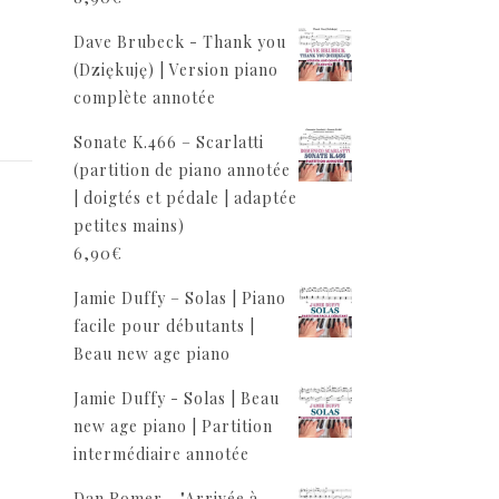
Dave Brubeck - Thank you
(Dziękuję) | Version piano
complète annotée
Sonate K.466 – Scarlatti
(partition de piano annotée
| doigtés et pédale | adaptée
petites mains)
6,90
€
Jamie Duffy – Solas | Piano
n
facile pour débutants |
Beau new age piano
Jamie Duffy - Solas | Beau
new age piano | Partition
intermédiaire annotée
Dan Romer - "Arrivée à