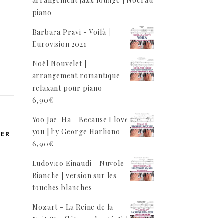
arrangement jazz lounge | Noël au
piano
Barbara Pravi - Voilà |
Eurovision 2021
Noël Nouvelet |
arrangement romantique
relaxant pour piano
6,90
€
Yoo Jae-Ha - Because I love
you | by George Harliono
VER
6,90
€
Ludovico Einaudi - Nuvole
Bianche | version sur les
touches blanches
Mozart - La Reine de la