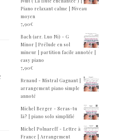
Nuit ("La flûte enchantée") |
Piano relaxant calme | Niveau
moyen
7,90
€
Bach (arr. Luo Ni) - G
Minor | Prélude en sol
mineur | partition facile annotée |
easy piano
7,90
€
e
Renaud - Mistral Gagnant |
arrangement piano simple
annoté
Michel Berger - Seras-tu
là? | piano solo simplifié
Michel Polnareff - Lettre à
France | Arrangement