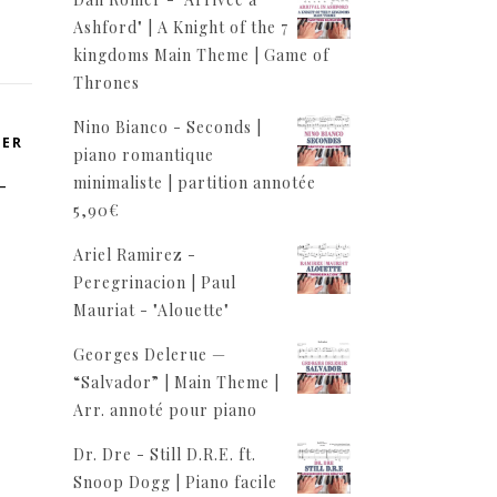
Ashford" | A Knight of the 7
kingdoms Main Theme | Game of
Thrones
Nino Bianco - Seconds |
VER
piano romantique
—
minimaliste | partition annotée
5,90
€
Ariel Ramirez -
Peregrinacion | Paul
Mauriat - "Alouette"
Georges Delerue —
“Salvador” | Main Theme |
Arr. annoté pour piano
Dr. Dre - Still D.R.E. ft.
Snoop Dogg | Piano facile