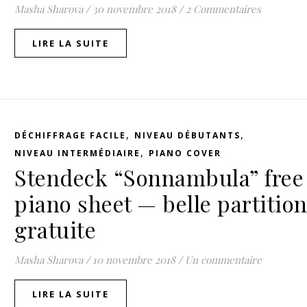
Masha Sharova
/
30 novembre 2018
/
2 Commentaires
LIRE LA SUITE
,
,
DÉCHIFFRAGE FACILE
NIVEAU DÉBUTANTS
,
NIVEAU INTERMÉDIAIRE
PIANO COVER
Stendeck “Sonnambula” free
piano sheet — belle partitio
gratuite
Masha Sharova
/
10 novembre 2018
/
Un commentaire
LIRE LA SUITE