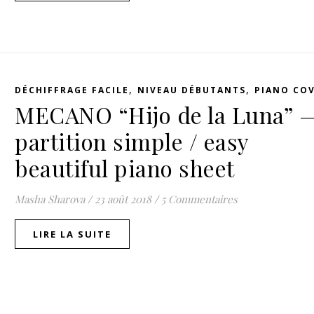
,
,
DÉCHIFFRAGE FACILE
NIVEAU DÉBUTANTS
PIANO CO
MECANO “Hijo de la Luna” 
partition simple / easy
beautiful piano sheet
Masha Sharova
/
23 août 2018
/
5 Commentaires
LIRE LA SUITE