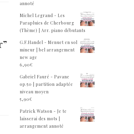
annoté
Michel Legrand - Les
Parapluies de Cherbourg
(Thème) | Arr. piano débutants
r”
G.F.Handel - Menuet en sol
mineur | bel arrangement
new age
6,90
€
Gabriel Fauré - Pavane
op.50 | partition adaptée
niveau moyen
5,90
€
Patrick Watson - Je te
laisserai des mots |
arrangement annoté
,