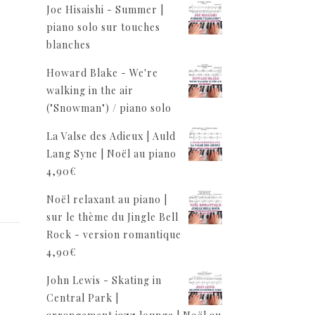
Joe Hisaishi - Summer |
piano solo sur touches
blanches
Howard Blake - We're
walking in the air
("Snowman") / piano solo
La Valse des Adieux | Auld
Lang Syne | Noël au piano
4,90
€
Noël relaxant au piano |
sur le thème du Jingle Bell
Rock - version romantique
4,90
€
,
John Lewis - Skating in
Central Park |