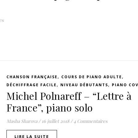
es
,
,
CHANSON FRANÇAISE
COURS DE PIANO ADULTE
,
,
DÉCHIFFRAGE FACILE
NIVEAU DÉBUTANTS
PIANO CO
Michel Polnareff – “Lettre à
France”, piano solo
Masha Sharova
/
16 juillet 2018
/
4 Commentaires
LIRE LA SUITE