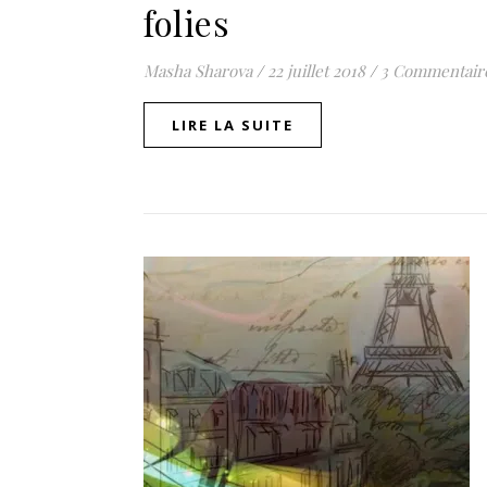
folies
Masha Sharova
/
22 juillet 2018
/
3 Commentair
LIRE LA SUITE