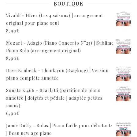
BOUTIQUE
Vivaldi - Hiver (Les 4 saisons) | arrangement
original pour piano seul
8,90
€
Mozart - Adagio (Piano Concerto N°23) | Sublime
Piano Solo (arrangement original)
8,90
€
Dave Brubeck - Thank you (Dziękuję) | Version
piano complète annotée
Sonate K.466 – Scarlatti (partition de piano
annotée | doigtés et pédale | adaptée petites
mains)
6,90
€
Jamie Duffy – Solas | Piano facile pour débutants
| Beau new age piano