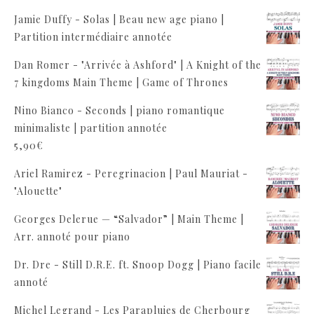
Jamie Duffy - Solas | Beau new age piano |
Partition intermédiaire annotée
Dan Romer - "Arrivée à Ashford" | A Knight of the
7 kingdoms Main Theme | Game of Thrones
Nino Bianco - Seconds | piano romantique
minimaliste | partition annotée
5,90
€
Ariel Ramirez - Peregrinacion | Paul Mauriat -
"Alouette"
Georges Delerue — “Salvador” | Main Theme |
Arr. annoté pour piano
Dr. Dre - Still D.R.E. ft. Snoop Dogg | Piano facile
annoté
Michel Legrand - Les Parapluies de Cherbourg