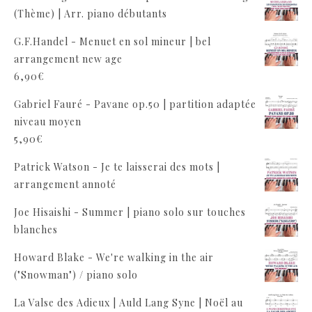
(Thème) | Arr. piano débutants
G.F.Handel - Menuet en sol mineur | bel
arrangement new age
6,90
€
Gabriel Fauré - Pavane op.50 | partition adaptée
niveau moyen
5,90
€
Patrick Watson - Je te laisserai des mots |
arrangement annoté
Joe Hisaishi - Summer | piano solo sur touches
blanches
Howard Blake - We're walking in the air
("Snowman") / piano solo
La Valse des Adieux | Auld Lang Syne | Noël au