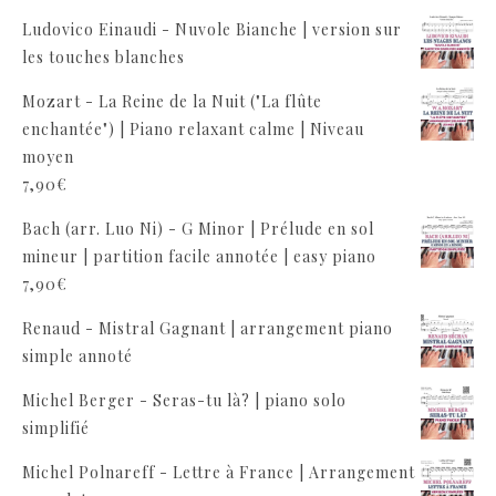
Ludovico Einaudi - Nuvole Bianche | version sur
les touches blanches
Mozart - La Reine de la Nuit ("La flûte
enchantée") | Piano relaxant calme | Niveau
moyen
7,90
€
Bach (arr. Luo Ni) - G Minor | Prélude en sol
mineur | partition facile annotée | easy piano
7,90
€
Renaud - Mistral Gagnant | arrangement piano
simple annoté
Michel Berger - Seras-tu là? | piano solo
simplifié
Michel Polnareff - Lettre à France | Arrangement