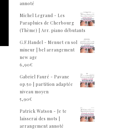
annoté
Michel Legrand - Les
Parapluies de Cherbourg
(Thème) | Arr. piano débutants
G.F.Handel - Menuet en sol
mineur | bel arrangement
new age
6,90
€
Gabriel Fauré - Pavane
op.50 | partition adaptée
niveau moyen
5,90
€
Patrick Watson - Je te
laisserai des mots |
arrangement annoté