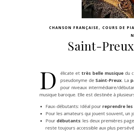
,
CHANSON FRANÇAISE
COURS DE PI
N
Saint-Preux
D
élicate et
très belle musique
du c
pseudonyme de
Saint-Preux
. La
p
pour niveaux intermédiaire/débutant
musique baroque. Elle est destinée à plusieurs
Faux-débutants: Idéal pour
reprendre les
Pour les amateurs qui jouent souvent, un j
Pour
débutants
: les deux premières pages
reste toujours accessible aux plus persévé