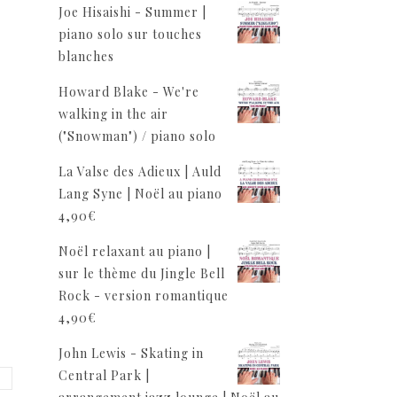
Joe Hisaishi - Summer |
piano solo sur touches
blanches
Howard Blake - We're
walking in the air
("Snowman") / piano solo
La Valse des Adieux | Auld
Lang Syne | Noël au piano
4,90
€
Noël relaxant au piano |
sur le thème du Jingle Bell
Rock - version romantique
4,90
€
John Lewis - Skating in
Central Park |
o