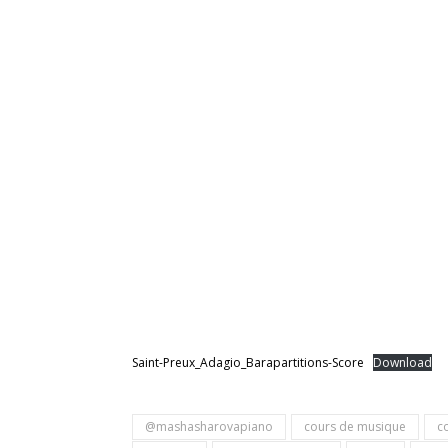
Saint-Preux_Adagio_Barapartitions-Score
Download
@mashasharovapiano
cours de musique
c