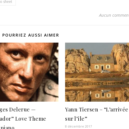
o sheet
Aucun comment
 POURRIEZ AUSSI AIMER
ges Delerue —
Yann Tiersen – “L’arrivée
vador” Love Theme
sur l’île”
8 décembre 2017
 piano