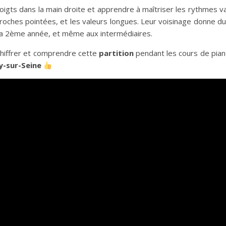
 doigts dans la main droite et apprendre à maîtriser les rythmes v
roches pointées, et les valeurs longues. Leur voisinage donne du 
 la 2ème année, et même aux intermédiaires.
chiffrer et comprendre cette
partition
pendant les cours de pian
y-sur-Seine