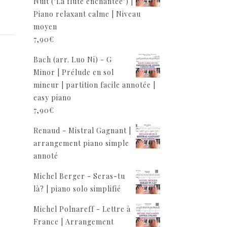
Nuit ("La flûte enchantée") |
Piano relaxant calme | Niveau
moyen
7,90
€
Bach (arr. Luo Ni) - G
Minor | Prélude en sol
mineur | partition facile annotée |
easy piano
7,90
€
Renaud - Mistral Gagnant |
arrangement piano simple
annoté
Michel Berger - Seras-tu
là? | piano solo simplifié
Michel Polnareff - Lettre à
France | Arrangement