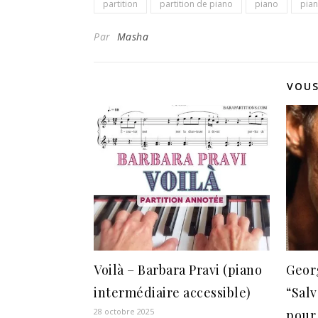
partition
partition de piano
piano
pian
Par
Masha
VOUS
Voilà – Barbara Pravi (piano
Geor
intermédiaire accessible)
“Sal
28 octobre 2025
pour