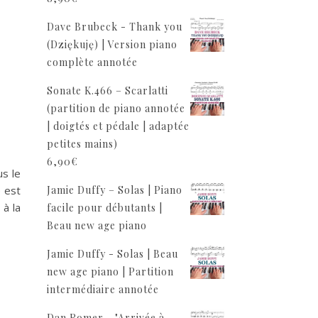
Dave Brubeck - Thank you
(Dziękuję) | Version piano
complète annotée
Sonate K.466 – Scarlatti
(partition de piano annotée
| doigtés et pédale | adaptée
petites mains)
6,90
€
us le
e est
Jamie Duffy – Solas | Piano
 à la
facile pour débutants |
Beau new age piano
Jamie Duffy - Solas | Beau
new age piano | Partition
intermédiaire annotée
Dan Romer - "Arrivée à