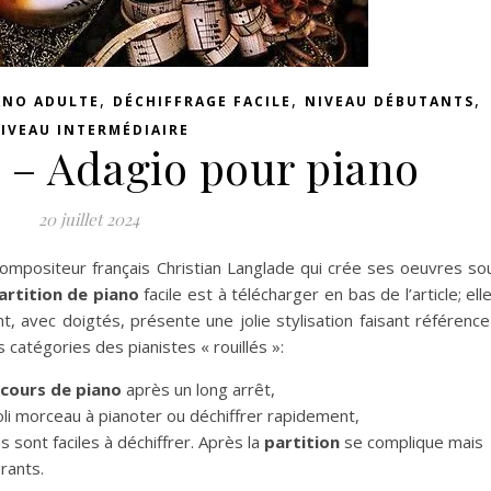
,
,
,
ANO ADULTE
DÉCHIFFRAGE FACILE
NIVEAU DÉBUTANTS
IVEAU INTERMÉDIAIRE
 – Adagio pour piano
20 juillet 2024
ompositeur français Christian Langlade qui crée ses oeuvres so
artition de piano
facile est à télécharger en bas de l’article; ell
, avec doigtés, présente une jolie stylisation faisant référence
 catégories des pianistes « rouillés »:
 cours de piano
après un long arrêt,
oli morceau à pianoter ou déchiffrer rapidement,
 sont faciles à déchiffrer. Après la
partition
se complique mais
rants.