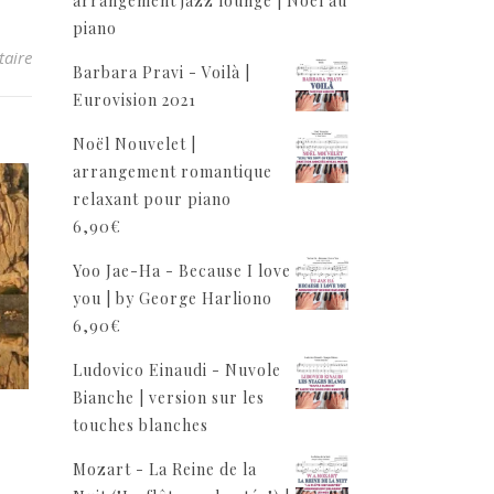
arrangement jazz lounge | Noël au
piano
aire
Barbara Pravi - Voilà |
Eurovision 2021
Noël Nouvelet |
arrangement romantique
relaxant pour piano
6,90
€
Yoo Jae-Ha - Because I love
you | by George Harliono
6,90
€
Ludovico Einaudi - Nuvole
Bianche | version sur les
touches blanches
Mozart - La Reine de la