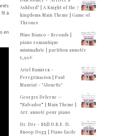
ariés
Ashford" | A Knight of the 7
fil à
kingdoms Main Theme | Game of
Thrones
o en
Nino Bianco - Seconds |
piano romantique
minimaliste | partition annotée
5,90
€
Ariel Ramirez -
Peregrinacion | Paul
Mauriat - "Alouette"
Georges Delerue —
“Salvador” | Main Theme |
Arr. annoté pour piano
Dr. Dre - Still D.R.E. ft.
Snoop Dogg | Piano facile