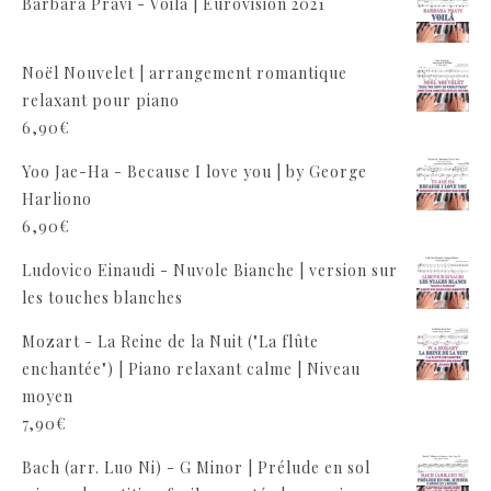
Barbara Pravi - Voilà | Eurovision 2021
Noël Nouvelet | arrangement romantique
relaxant pour piano
6,90
€
Yoo Jae-Ha - Because I love you | by George
Harliono
6,90
€
Ludovico Einaudi - Nuvole Bianche | version sur
les touches blanches
Mozart - La Reine de la Nuit ("La flûte
enchantée") | Piano relaxant calme | Niveau
moyen
7,90
€
Bach (arr. Luo Ni) - G Minor | Prélude en sol