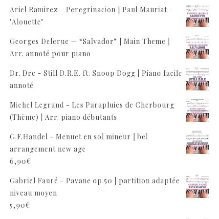
Ariel Ramirez - Peregrinacion | Paul Mauriat -
"Alouette"
Georges Delerue — “Salvador” | Main Theme |
Arr. annoté pour piano
Dr. Dre - Still D.R.E. ft. Snoop Dogg | Piano facile
annoté
Michel Legrand - Les Parapluies de Cherbourg
(Thème) | Arr. piano débutants
G.F.Handel - Menuet en sol mineur | bel
arrangement new age
6,90
€
Gabriel Fauré - Pavane op.50 | partition adaptée
niveau moyen
5,90
€