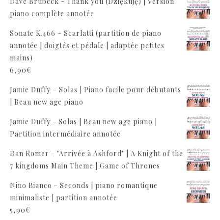
Dave Brubeck - Thank you (Dziękuję) | Version
piano complète annotée
Sonate K.466 – Scarlatti (partition de piano
annotée | doigtés et pédale | adaptée petites
mains)
6,90
€
Jamie Duffy – Solas | Piano facile pour débutants
| Beau new age piano
Jamie Duffy - Solas | Beau new age piano |
Partition intermédiaire annotée
Dan Romer - "Arrivée à Ashford" | A Knight of the
7 kingdoms Main Theme | Game of Thrones
Nino Bianco - Seconds | piano romantique
minimaliste | partition annotée
5,90
€