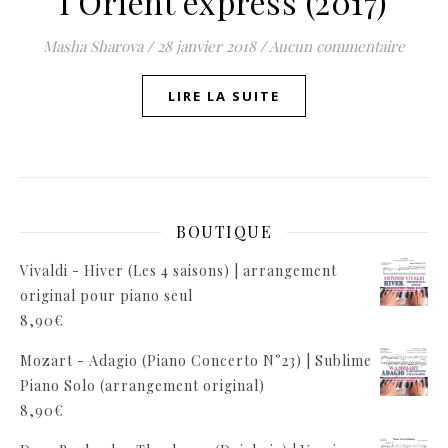
l’Orient express (2017)
Masha Sharova
/
28 janvier 2018
/
Aucun commentaire
LIRE LA SUITE
BOUTIQUE
Vivaldi - Hiver (Les 4 saisons) | arrangement
original pour piano seul
8,90
€
Mozart - Adagio (Piano Concerto N°23) | Sublime
Piano Solo (arrangement original)
8,90
€