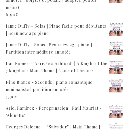
annotée | doigtés et pédale | adaptée petites
mains)
6,90
€
Jamie Duffy – Solas | Piano facile pour débutants
| Beau new age piano
Jamie Duffy - Solas | Beau new age piano |
Partition intermédiaire annotée
Dan Romer - "Arrivée à Ashford" | A Knight of the
7 kingdoms Main Theme | Game of Thrones
Nino Bianco - Seconds | piano romantique
minimaliste | partition annotée
5,90
€
Ariel Ramirez - Peregrinacion | Paul Mauriat -
"Alouette"
Georges Delerue — “Salvador” | Main Theme |