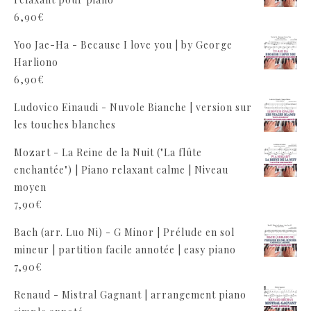
6,90
€
Yoo Jae-Ha - Because I love you | by George
Harliono
6,90
€
Ludovico Einaudi - Nuvole Bianche | version sur
les touches blanches
Mozart - La Reine de la Nuit ("La flûte
enchantée") | Piano relaxant calme | Niveau
moyen
7,90
€
Bach (arr. Luo Ni) - G Minor | Prélude en sol
mineur | partition facile annotée | easy piano
7,90
€
Renaud - Mistral Gagnant | arrangement piano