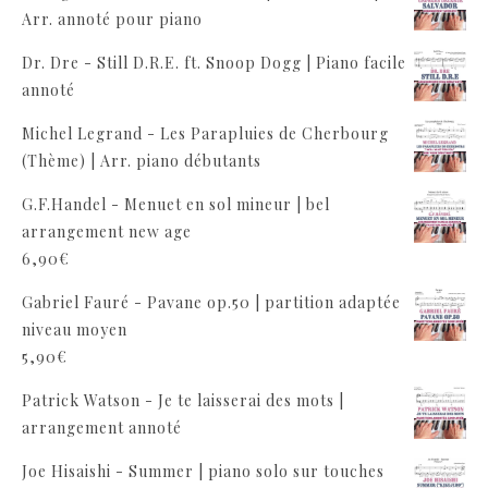
Arr. annoté pour piano
Dr. Dre - Still D.R.E. ft. Snoop Dogg | Piano facile
annoté
Michel Legrand - Les Parapluies de Cherbourg
(Thème) | Arr. piano débutants
G.F.Handel - Menuet en sol mineur | bel
arrangement new age
6,90
€
Gabriel Fauré - Pavane op.50 | partition adaptée
niveau moyen
5,90
€
Patrick Watson - Je te laisserai des mots |
arrangement annoté
Joe Hisaishi - Summer | piano solo sur touches