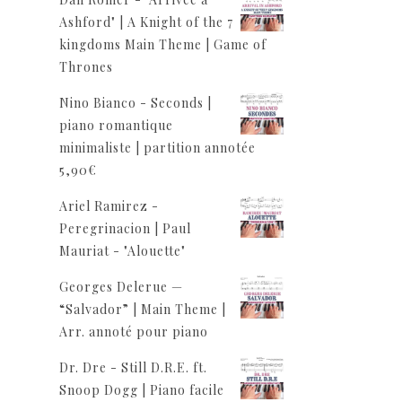
Ashford" | A Knight of the 7
kingdoms Main Theme | Game of
Thrones
Nino Bianco - Seconds |
piano romantique
minimaliste | partition annotée
5,90
€
Ariel Ramirez -
Peregrinacion | Paul
Mauriat - "Alouette"
Georges Delerue —
“Salvador” | Main Theme |
Arr. annoté pour piano
Dr. Dre - Still D.R.E. ft.
Snoop Dogg | Piano facile