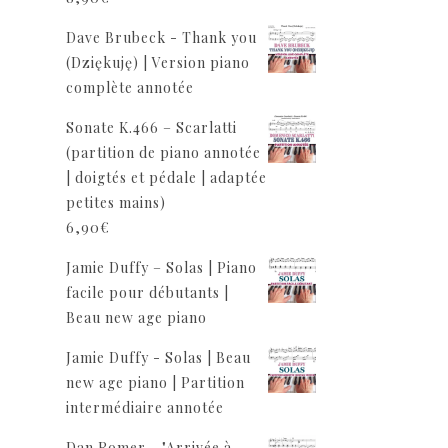
Dave Brubeck - Thank you
(Dziękuję) | Version piano
complète annotée
Sonate K.466 – Scarlatti
(partition de piano annotée
| doigtés et pédale | adaptée
petites mains)
6,90
€
Jamie Duffy – Solas | Piano
facile pour débutants |
Beau new age piano
Jamie Duffy - Solas | Beau
new age piano | Partition
intermédiaire annotée
Dan Romer - "Arrivée à