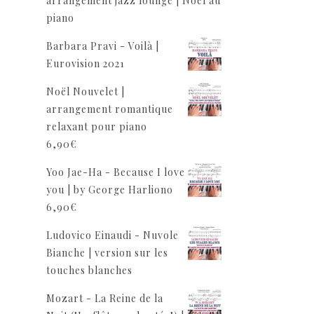
arrangement jazz lounge | Noël au
piano
Barbara Pravi - Voilà |
Eurovision 2021
Noël Nouvelet |
arrangement romantique
relaxant pour piano
6,90
€
Yoo Jae-Ha - Because I love
you | by George Harliono
6,90
€
Ludovico Einaudi - Nuvole
Bianche | version sur les
touches blanches
Mozart - La Reine de la