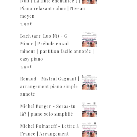
Nuit ("La flûte enchantée") |
Piano relaxant calme | Niveau
moyen
7,90
€
Bach (arr. Luo Ni) - G
Minor | Prélude en sol
mineur | partition facile annotée |
easy piano
7,90
€
Renaud - Mistral Gagnant |
arrangement piano simple
annoté
Michel Berger - Seras-tu
là? | piano solo simplifié
Michel Polnareff - Lettre à
France | Arrangement