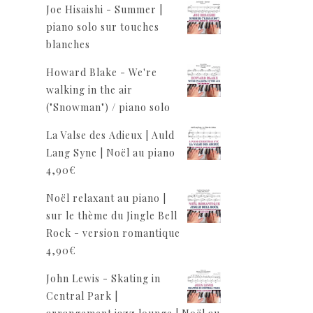
Joe Hisaishi - Summer |
piano solo sur touches
blanches
Howard Blake - We're
walking in the air
("Snowman") / piano solo
La Valse des Adieux | Auld
Lang Syne | Noël au piano
4,90
€
Noël relaxant au piano |
sur le thème du Jingle Bell
Rock - version romantique
4,90
€
John Lewis - Skating in
Central Park |