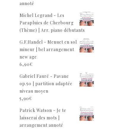
annoté
Michel Legrand - Les
Parapluies de Cherbourg
(Thème) | Arr. piano débutants
G.F.Handel - Menuet en sol
mineur | bel arrangement
new age
6,90
€
Gabriel Fauré - Pavane
op.50 | partition adaptée
niveau moyen
5,90
€
Patrick Watson - Je te
laisserai des mots |
arrangement annoté