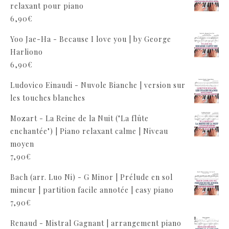
relaxant pour piano
6,90
€
Yoo Jae-Ha - Because I love you | by George
Harliono
6,90
€
Ludovico Einaudi - Nuvole Bianche | version sur
les touches blanches
Mozart - La Reine de la Nuit ("La flûte
enchantée") | Piano relaxant calme | Niveau
moyen
7,90
€
Bach (arr. Luo Ni) - G Minor | Prélude en sol
mineur | partition facile annotée | easy piano
7,90
€
Renaud - Mistral Gagnant | arrangement piano