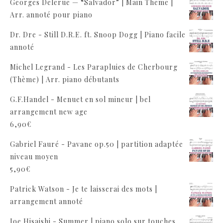
Georges Delerue — “Salvador” | Main Theme |
Arr. annoté pour piano
Dr. Dre - Still D.R.E. ft. Snoop Dogg | Piano facile
annoté
Michel Legrand - Les Parapluies de Cherbourg
(Thème) | Arr. piano débutants
G.F.Handel - Menuet en sol mineur | bel
arrangement new age
6,90
€
Gabriel Fauré - Pavane op.50 | partition adaptée
niveau moyen
5,90
€
Patrick Watson - Je te laisserai des mots |
arrangement annoté
Joe Hisaishi - Summer | piano solo sur touches