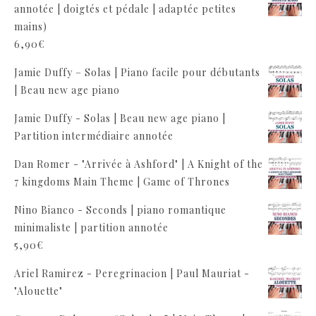
annotée | doigtés et pédale | adaptée petites
mains)
6,90
€
Jamie Duffy – Solas | Piano facile pour débutants
| Beau new age piano
Jamie Duffy - Solas | Beau new age piano |
Partition intermédiaire annotée
Dan Romer - "Arrivée à Ashford" | A Knight of the
7 kingdoms Main Theme | Game of Thrones
Nino Bianco - Seconds | piano romantique
minimaliste | partition annotée
5,90
€
Ariel Ramirez - Peregrinacion | Paul Mauriat -
"Alouette"