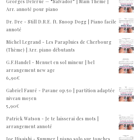
Georges Delerue — “Salvador” | Main Theme |
Arr. annoté pour piano
Dr. Dre - Still D.R.E. ft. Snoop Dogg | Piano facile
annoté
Michel Legrand - Les Parapluies de Cherbourg
(Thème) | Arr. piano débutants
G.F.Handel - Menuet en sol mineur | bel
arrangement new age
6,90
€
Gabriel Fauré - Pavane op.50 | partition adaptée
niveau moyen
5,90
€
Patrick Watson - Je te laisserai des mots |
arrangement annoté
Joe Hisaishi - Summer | piano solo sur touches