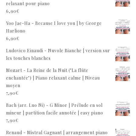
relaxant pour piano
6,90
€
Yoo Jae-Ha - Because I love you | by George
Harliono
6,90
€
Ludovico Einaudi - Nuvole Bianche | version sur
les touches blanches
Mozart - La Reine de la Nuit ("La flûte
enchantée") | Piano relaxant calme | Niveau
moyen
7,90
€
Bach (arr. Luo Ni) - G Minor | Prélude en sol
mineur | partition facile annotée | easy piano
7,90
€
Renaud - Mistral Gagnant | arrangement piano