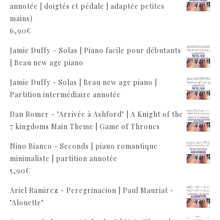
annotée | doigtés et pédale | adaptée petites
mains)
6,90
€
Jamie Duffy – Solas | Piano facile pour débutants
| Beau new age piano
Jamie Duffy - Solas | Beau new age piano |
Partition intermédiaire annotée
Dan Romer - "Arrivée à Ashford" | A Knight of the
7 kingdoms Main Theme | Game of Thrones
Nino Bianco - Seconds | piano romantique
minimaliste | partition annotée
5,90
€
Ariel Ramirez - Peregrinacion | Paul Mauriat -
"Alouette"