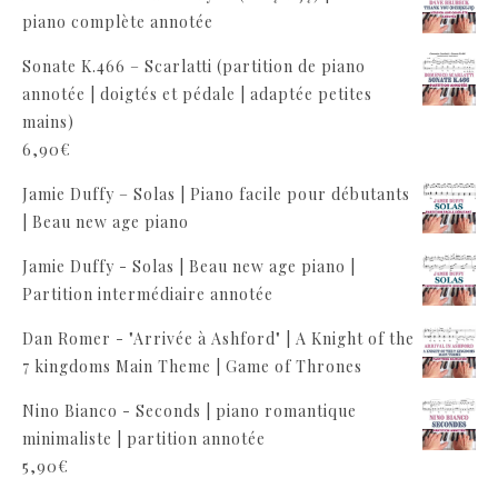
piano complète annotée
Sonate K.466 – Scarlatti (partition de piano
annotée | doigtés et pédale | adaptée petites
mains)
6,90
€
Jamie Duffy – Solas | Piano facile pour débutants
| Beau new age piano
Jamie Duffy - Solas | Beau new age piano |
Partition intermédiaire annotée
Dan Romer - "Arrivée à Ashford" | A Knight of the
7 kingdoms Main Theme | Game of Thrones
Nino Bianco - Seconds | piano romantique
minimaliste | partition annotée
5,90
€