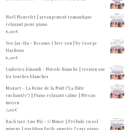
Noël Nouvelet | arrangement romantique
relaxant pour piano
6,90
€
Yoo Jae-Ha - Because I love you | by George
Harliono
6,90
€
Ludovico Einaudi - Nuvole Bianche | version sur
les touches blanches
Mozart - La Reine de la Nuit ("La flûte
enchantée") | Piano relaxant calme | Niveau
moyen
7,90
€
Bach (arr. Luo Ni) - G Minor | Prélude en sol
mineur | partition facile annotée | easy piano