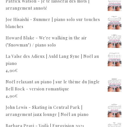
Patrick Watson - Je te laisserai des mots |
arrangement annoté
Joe Hisaishi - Summer | piano solo sur touches
blanches
Howard Blake - We're walking in the air
("Snowman") / piano solo
La Valse des Adieux | Auld Lang Syne | Noël au
piano
4,90
€
Noël relaxant au piano | sur le thème du Jingle
Bell Rock - version romantique
4,90
€
John Lewis - Skating in Central Park |
arrangement jazz lounge | Noël au piano
Barbara Pravi - Voilà | Eurovision 2021