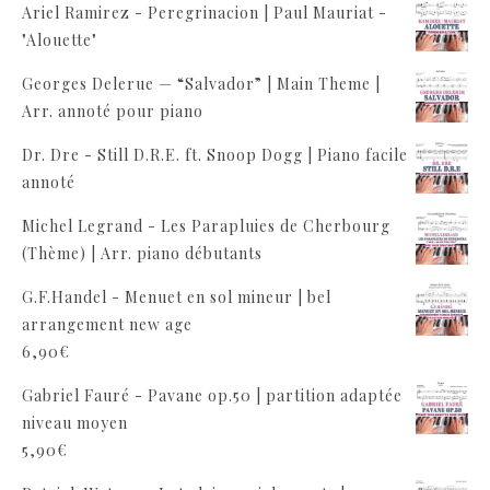
Ariel Ramirez - Peregrinacion | Paul Mauriat -
"Alouette"
Georges Delerue — “Salvador” | Main Theme |
Arr. annoté pour piano
Dr. Dre - Still D.R.E. ft. Snoop Dogg | Piano facile
annoté
Michel Legrand - Les Parapluies de Cherbourg
(Thème) | Arr. piano débutants
G.F.Handel - Menuet en sol mineur | bel
arrangement new age
6,90
€
Gabriel Fauré - Pavane op.50 | partition adaptée
niveau moyen
5,90
€