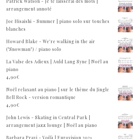
Patrick Watson - Je te laisserai des mots |
arrangement annoté
Joe Hisaishi - Summer | piano solo sur touches
blanches
Howard Blake - We're walking in the air
("Snowman") / piano solo
La Valse des Adieux | Auld Lang Syne | Noël au
piano
4,90
€
Noël relaxant au piano | sur le thème du Jingle
Bell Rock - version romantique
4,90
€
John Lewis - Skating in Central Park |
arrangement jazz lounge | Noël au piano
Barbara Pravi - Voilà | Eurovision 2021