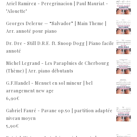
Ariel Ramirez - Peregrinacion | Paul Mauriat -
"Alouette"
Georges Delerue — “Salvador” | Main Theme |
Arr. annoté pour piano
Dr. Dre - Still D.R.E. ft. Snoop Dogg | Piano facile
annoté
Michel Legrand - Les Parapluies de Cherbourg
(Thème) | Arr. piano débutants
G.F.Handel - Menuet en sol mineur | bel
arrangement new age
6,90
€
Gabriel Fauré - Pavane op.50 | partition adaptée
niveau moyen
5,90
€