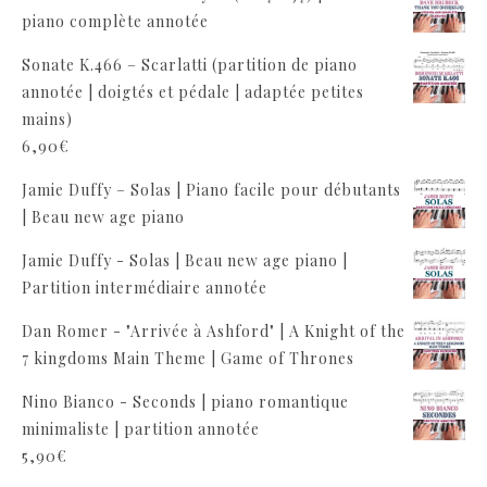
piano complète annotée
Sonate K.466 – Scarlatti (partition de piano
annotée | doigtés et pédale | adaptée petites
mains)
6,90
€
Jamie Duffy – Solas | Piano facile pour débutants
| Beau new age piano
Jamie Duffy - Solas | Beau new age piano |
Partition intermédiaire annotée
Dan Romer - "Arrivée à Ashford" | A Knight of the
7 kingdoms Main Theme | Game of Thrones
Nino Bianco - Seconds | piano romantique
minimaliste | partition annotée
5,90
€