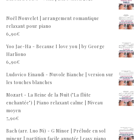
Noël Nouvelet | arrangement romantique
relaxant pour piano
6,90
€
Yoo Jae-Ha - Because I love you | by George
Harliono
6,90
€
Ludovico Einaudi - Nuvole Bianche | version sur
les touches blanches
Mozart - La Reine de la Nuit ("La flûte
enchantée") | Piano relaxant calme | Niveau
moyen
7,90
€
Bach (arr. Luo Ni) - G Minor | Prélude en sol
mineur | partition facile annotée | easy piano