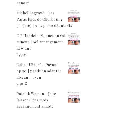
annoté
Michel Legrand - Les
Parapluies de Cherbourg
(Thème) | Arr. piano débutants
G.F.Handel - Menuet en sol
mineur | bel arrangement
new age
6,90
€
Gabriel Fauré - Pavane
op.50 | partition adaptée
niveau moyen
5,90
€
Patrick Watson - Je te
laisserai des mots |
arrangement annoté