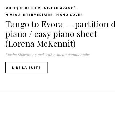
,
,
MUSIQUE DE FILM
NIVEAU AVANCÉ
,
NIVEAU INTERMÉDIAIRE
PIANO COVER
Tango to Evora — partition 
piano / easy piano sheet
(Lorena McKennit)
Masha Sharova
/
5 mai 2018
/
Aucun commentaire
LIRE LA SUITE