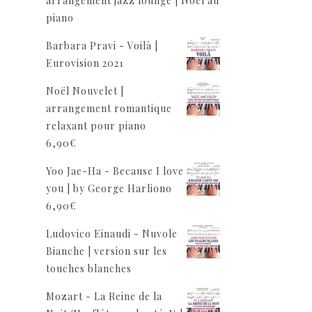
arrangement jazz lounge | Noël au
piano
Barbara Pravi - Voilà |
Eurovision 2021
Noël Nouvelet |
arrangement romantique
relaxant pour piano
6,90
€
Yoo Jae-Ha - Because I love
you | by George Harliono
6,90
€
Ludovico Einaudi - Nuvole
Bianche | version sur les
touches blanches
Mozart - La Reine de la