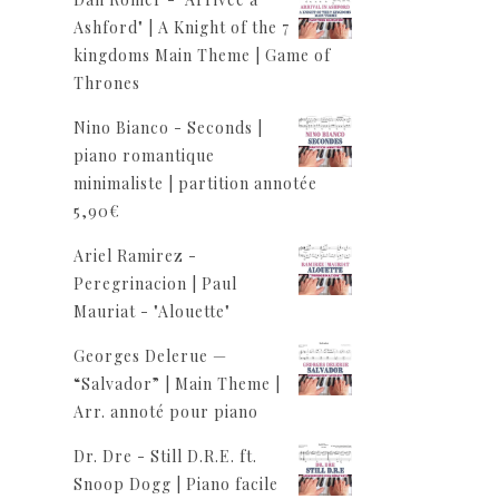
Ashford" | A Knight of the 7
kingdoms Main Theme | Game of
Thrones
Nino Bianco - Seconds |
piano romantique
minimaliste | partition annotée
5,90
€
Ariel Ramirez -
Peregrinacion | Paul
Mauriat - "Alouette"
Georges Delerue —
“Salvador” | Main Theme |
Arr. annoté pour piano
Dr. Dre - Still D.R.E. ft.
Snoop Dogg | Piano facile