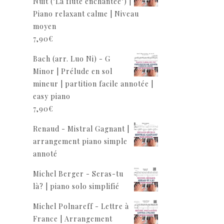
Nuit ("La flûte enchantée") |
Piano relaxant calme | Niveau
moyen
7,90
€
Bach (arr. Luo Ni) - G
Minor | Prélude en sol
mineur | partition facile annotée |
easy piano
7,90
€
Renaud - Mistral Gagnant |
arrangement piano simple
annoté
Michel Berger - Seras-tu
là? | piano solo simplifié
Michel Polnareff - Lettre à
France | Arrangement