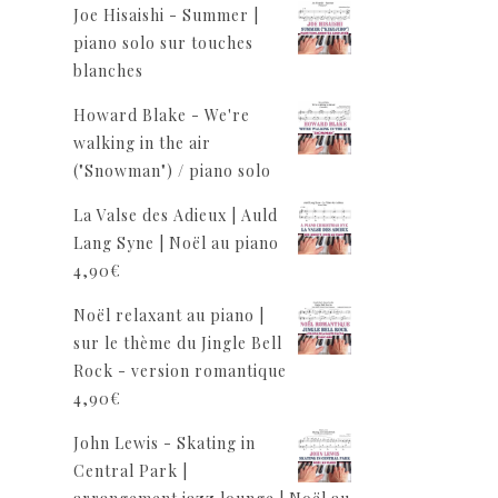
Joe Hisaishi - Summer |
piano solo sur touches
blanches
Howard Blake - We're
walking in the air
("Snowman") / piano solo
La Valse des Adieux | Auld
Lang Syne | Noël au piano
4,90
€
Noël relaxant au piano |
sur le thème du Jingle Bell
Rock - version romantique
4,90
€
John Lewis - Skating in
Central Park |