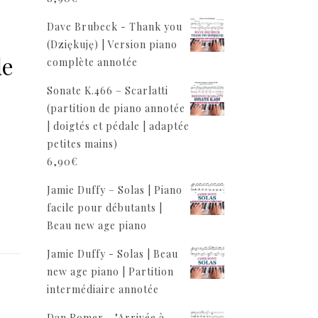
Dave Brubeck - Thank you
(Dziękuję) | Version piano
de
complète annotée
Sonate K.466 – Scarlatti
(partition de piano annotée
| doigtés et pédale | adaptée
petites mains)
6,90
€
Jamie Duffy – Solas | Piano
facile pour débutants |
Beau new age piano
Jamie Duffy - Solas | Beau
new age piano | Partition
intermédiaire annotée
Dan Romer - "Arrivée à