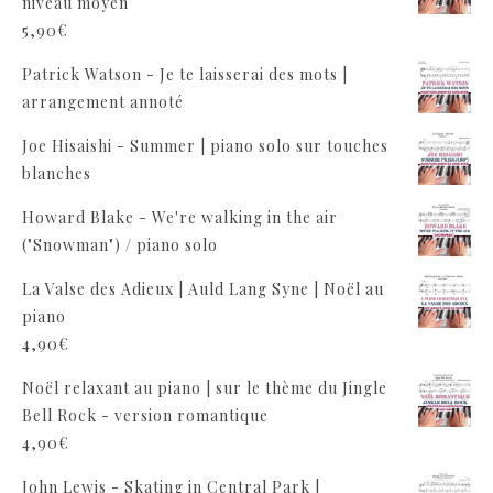
niveau moyen
5,90
€
Patrick Watson - Je te laisserai des mots |
arrangement annoté
Joe Hisaishi - Summer | piano solo sur touches
blanches
Howard Blake - We're walking in the air
("Snowman") / piano solo
La Valse des Adieux | Auld Lang Syne | Noël au
piano
4,90
€
Noël relaxant au piano | sur le thème du Jingle
Bell Rock - version romantique
4,90
€
John Lewis - Skating in Central Park |