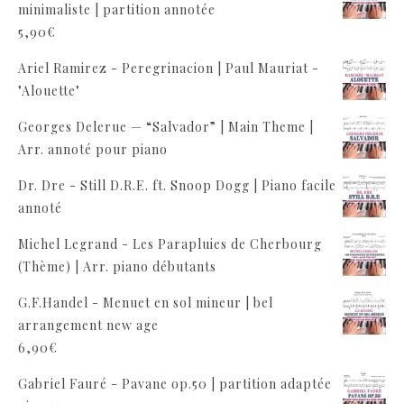
minimaliste | partition annotée
5,90
€
Ariel Ramirez - Peregrinacion | Paul Mauriat -
"Alouette"
Georges Delerue — “Salvador” | Main Theme |
Arr. annoté pour piano
Dr. Dre - Still D.R.E. ft. Snoop Dogg | Piano facile
annoté
Michel Legrand - Les Parapluies de Cherbourg
(Thème) | Arr. piano débutants
G.F.Handel - Menuet en sol mineur | bel
arrangement new age
6,90
€
Gabriel Fauré - Pavane op.50 | partition adaptée