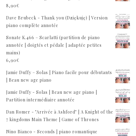
8,90
€
Dave Brubeck - Thank you (Dziękuję) | Version
piano complète annotée
Sonate K.466 – Scarlatti (partition de piano
annotée | doigtés et pédale | adaptée petites
mains)
6,90
€
Jamie Duffy – Solas | Piano facile pour débutants
| Beau new age piano
Jamie Duffy - Solas | Beau new age piano |
Partition intermédiaire annotée
Dan Romer - "Arrivée à Ashford" | A Knight of the
7 kingdoms Main Theme | Game of Thrones
Nino Bianco - Seconds | piano romantique