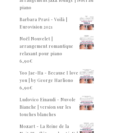
arrangement jazz lounge | Noël au
piano
Barbara Pravi - Voilà |
Eurovision 2021
Noël Nouvelet |
arrangement romantique
relaxant pour piano
6,90
€
Yoo Jae-Ha - Because I love
you | by George Harliono
6,90
€
Ludovico Einaudi - Nuvole
Bianche | version sur les
touches blanches
Mozart - La Reine de la