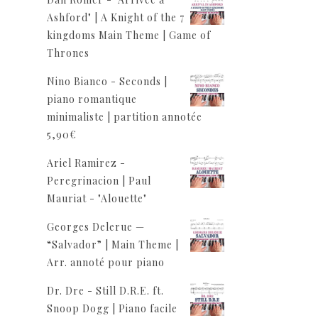
Ashford" | A Knight of the 7
kingdoms Main Theme | Game of
Thrones
Nino Bianco - Seconds |
piano romantique
minimaliste | partition annotée
5,90
€
Ariel Ramirez -
Peregrinacion | Paul
Mauriat - "Alouette"
Georges Delerue —
“Salvador” | Main Theme |
Arr. annoté pour piano
Dr. Dre - Still D.R.E. ft.
Snoop Dogg | Piano facile