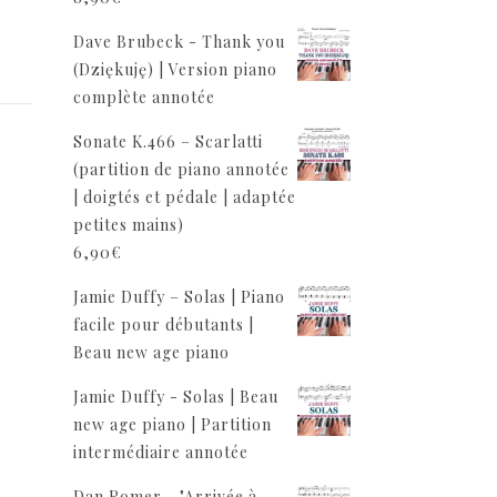
Dave Brubeck - Thank you
(Dziękuję) | Version piano
complète annotée
Sonate K.466 – Scarlatti
(partition de piano annotée
| doigtés et pédale | adaptée
petites mains)
6,90
€
Jamie Duffy – Solas | Piano
facile pour débutants |
Beau new age piano
Jamie Duffy - Solas | Beau
new age piano | Partition
intermédiaire annotée
Dan Romer - "Arrivée à