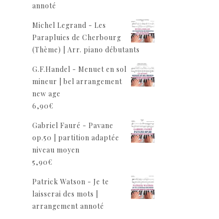
annoté
Michel Legrand - Les
Parapluies de Cherbourg
(Thème) | Arr. piano débutants
G.F.Handel - Menuet en sol
mineur | bel arrangement
new age
6,90
€
Gabriel Fauré - Pavane
op.50 | partition adaptée
niveau moyen
5,90
€
Patrick Watson - Je te
laisserai des mots |
arrangement annoté