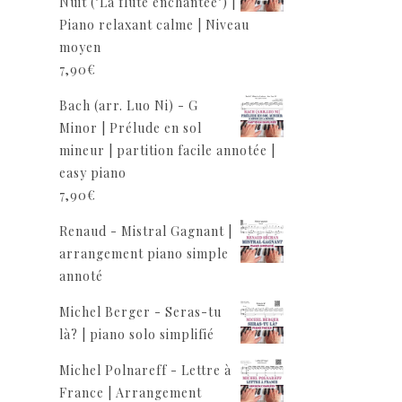
Nuit ("La flûte enchantée") |
Piano relaxant calme | Niveau
moyen
7,90
€
Bach (arr. Luo Ni) - G
Minor | Prélude en sol
mineur | partition facile annotée |
easy piano
7,90
€
Renaud - Mistral Gagnant |
arrangement piano simple
annoté
Michel Berger - Seras-tu
là? | piano solo simplifié
Michel Polnareff - Lettre à
France | Arrangement