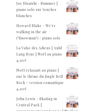
Joe Hisaishi - Summer |
piano solo sur touches
blanches
Howard Blake - We're
walking in the air
("Snowman") / piano solo
La Valse des Adieux | Auld
Lang Syne | Noël au piano
4,90
€
Noël relaxant au piano |
sur le thème du Jingle Bell
Rock - version romantique
4,90
€
John Lewis - Skating in
Central Park |