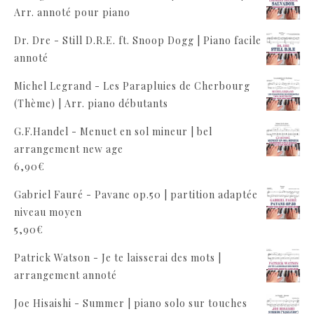
Arr. annoté pour piano
Dr. Dre - Still D.R.E. ft. Snoop Dogg | Piano facile
annoté
Michel Legrand - Les Parapluies de Cherbourg
(Thème) | Arr. piano débutants
G.F.Handel - Menuet en sol mineur | bel
arrangement new age
6,90
€
Gabriel Fauré - Pavane op.50 | partition adaptée
niveau moyen
5,90
€
Patrick Watson - Je te laisserai des mots |
arrangement annoté
Joe Hisaishi - Summer | piano solo sur touches