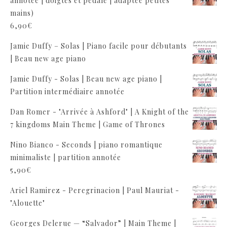
annotée | doigtés et pédale | adaptée petites
mains)
6,90
€
Jamie Duffy – Solas | Piano facile pour débutants
| Beau new age piano
Jamie Duffy - Solas | Beau new age piano |
Partition intermédiaire annotée
Dan Romer - "Arrivée à Ashford" | A Knight of the
7 kingdoms Main Theme | Game of Thrones
Nino Bianco - Seconds | piano romantique
minimaliste | partition annotée
5,90
€
Ariel Ramirez - Peregrinacion | Paul Mauriat -
"Alouette"
Georges Delerue — “Salvador” | Main Theme |