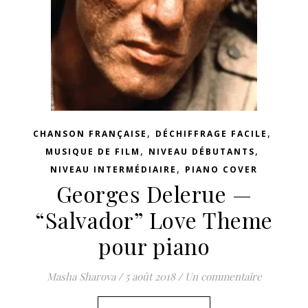
,
,
CHANSON FRANÇAISE
DÉCHIFFRAGE FACILE
,
,
MUSIQUE DE FILM
NIVEAU DÉBUTANTS
,
NIVEAU INTERMÉDIAIRE
PIANO COVER
Georges Delerue —
“Salvador” Love Theme
pour piano
Masha Sharova
/
5 août 2018
/
Un commentaire