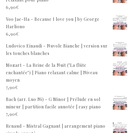
6,90
€
Yoo Jae-Ha - Because I love you | by George
Harliono
6,90
€
Ludovico Einaudi - Nuvole Bianche | version sur
les touches blanches
Mozart - La Reine de la Nuit ("La flûte
enchantée") | Piano relaxant calme | Niveau
moyen
7,90
€
Bach (arr. Luo Ni) - G Minor | Prélude en sol
mineur | partition facile annotée | easy piano
7,90
€
Renaud - Mistral Gagnant | arrangement piano