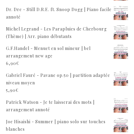
Dr. Dre - Still D.R.E. ft. Snoop Dogg | Piano facile
annoté
Michel Legrand - Les Parapluies de Cherbourg
(Thème) | Arr. piano débutants
G.F.Handel - Menuet en sol mineur | bel
arrangement new age
6,90
€
Gabriel Fauré - Pavane op.50 | partition adaptée
niveau moyen
5,90
€
Patrick Watson - Je te laisserai des mots |
arrangement annoté
Joe Hisaishi - Summer | piano solo sur touches
blanches