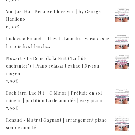
Yoo Jae-Ha - Because I love you | by George
Harliono
6,90
€
Ludovico Einaudi - Nuvole Bianche | version sur
les touches blanches
Mozart - La Reine de la Nuit ("La flûte
enchantée") | Piano relaxant calme | Niveau
moyen
7,90
€
Bach (arr. Luo Ni) - G Minor | Prélude en sol
mineur | partition facile annotée | easy piano
7,90
€
Renaud - Mistral Gagnant | arrangement piano
simple annoté