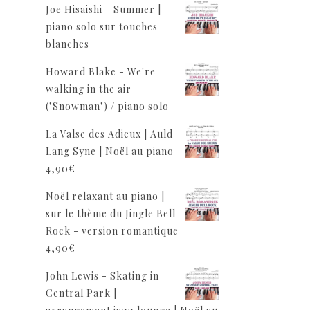
Joe Hisaishi - Summer |
piano solo sur touches
blanches
Howard Blake - We're
walking in the air
("Snowman") / piano solo
La Valse des Adieux | Auld
Lang Syne | Noël au piano
4,90
€
Noël relaxant au piano |
sur le thème du Jingle Bell
Rock - version romantique
4,90
€
John Lewis - Skating in
Central Park |