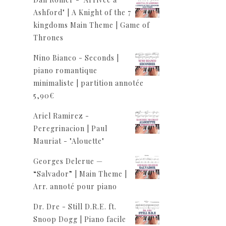
Ashford" | A Knight of the 7
kingdoms Main Theme | Game of
Thrones
Nino Bianco - Seconds |
piano romantique
minimaliste | partition annotée
5,90
€
Ariel Ramirez -
Peregrinacion | Paul
Mauriat - "Alouette"
Georges Delerue —
“Salvador” | Main Theme |
Arr. annoté pour piano
Dr. Dre - Still D.R.E. ft.
Snoop Dogg | Piano facile