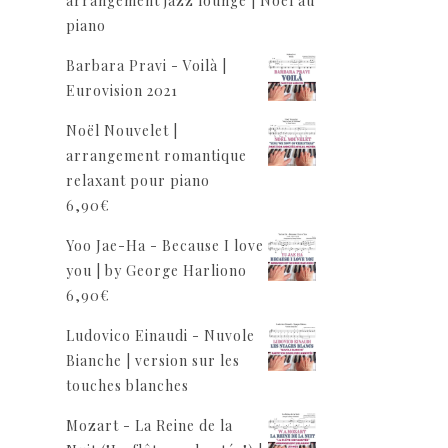
arrangement jazz lounge | Noël au
piano
Barbara Pravi - Voilà |
Eurovision 2021
Noël Nouvelet |
arrangement romantique
relaxant pour piano
6,90
€
Yoo Jae-Ha - Because I love
you | by George Harliono
6,90
€
Ludovico Einaudi - Nuvole
Bianche | version sur les
touches blanches
Mozart - La Reine de la