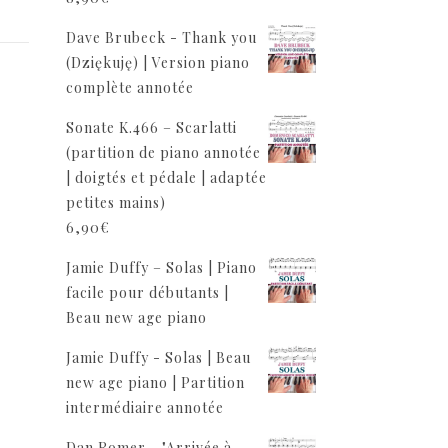
Dave Brubeck - Thank you
(Dziękuję) | Version piano
complète annotée
Sonate K.466 – Scarlatti
(partition de piano annotée
| doigtés et pédale | adaptée
petites mains)
6,90
€
Jamie Duffy – Solas | Piano
facile pour débutants |
Beau new age piano
Jamie Duffy - Solas | Beau
new age piano | Partition
intermédiaire annotée
Dan Romer - "Arrivée à