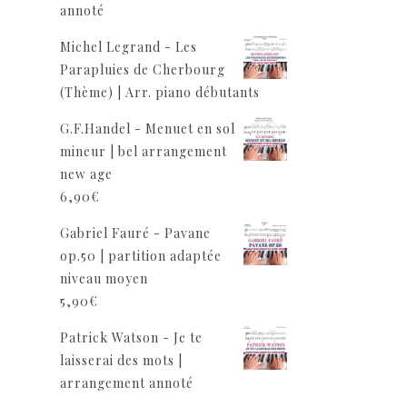
annoté
Michel Legrand - Les
Parapluies de Cherbourg
(Thème) | Arr. piano débutants
G.F.Handel - Menuet en sol
mineur | bel arrangement
new age
6,90
€
Gabriel Fauré - Pavane
op.50 | partition adaptée
niveau moyen
5,90
€
Patrick Watson - Je te
laisserai des mots |
arrangement annoté