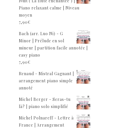
Nuit ("La flûte enchantée") |
Piano relaxant calme | Niveau
moyen
7,90
€
Bach (arr. Luo Ni) - G
Minor | Prélude en sol
mineur | partition facile annotée |
easy piano
7,90
€
Renaud - Mistral Gagnant |
arrangement piano simple
annoté
Michel Berger - Seras-tu
là? | piano solo simplifié
Michel Polnareff - Lettre à
France | Arrangement