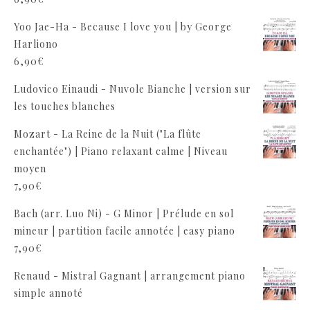
Yoo Jae-Ha - Because I love you | by George
Harliono
6,90
€
Ludovico Einaudi - Nuvole Bianche | version sur
les touches blanches
Mozart - La Reine de la Nuit ("La flûte
enchantée") | Piano relaxant calme | Niveau
moyen
7,90
€
Bach (arr. Luo Ni) - G Minor | Prélude en sol
mineur | partition facile annotée | easy piano
7,90
€
Renaud - Mistral Gagnant | arrangement piano
simple annoté