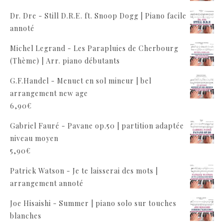
Dr. Dre - Still D.R.E. ft. Snoop Dogg | Piano facile
annoté
Michel Legrand - Les Parapluies de Cherbourg
(Thème) | Arr. piano débutants
G.F.Handel - Menuet en sol mineur | bel
arrangement new age
6,90
€
Gabriel Fauré - Pavane op.50 | partition adaptée
niveau moyen
5,90
€
Patrick Watson - Je te laisserai des mots |
arrangement annoté
Joe Hisaishi - Summer | piano solo sur touches
blanches