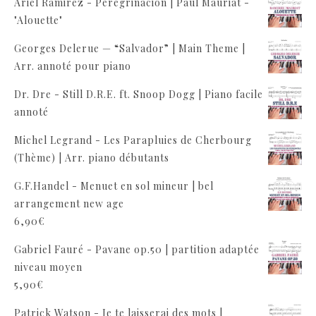
Ariel Ramirez - Peregrinacion | Paul Mauriat -
"Alouette"
Georges Delerue — “Salvador” | Main Theme |
Arr. annoté pour piano
Dr. Dre - Still D.R.E. ft. Snoop Dogg | Piano facile
annoté
Michel Legrand - Les Parapluies de Cherbourg
(Thème) | Arr. piano débutants
G.F.Handel - Menuet en sol mineur | bel
arrangement new age
6,90
€
Gabriel Fauré - Pavane op.50 | partition adaptée
niveau moyen
5,90
€
Patrick Watson - Je te laisserai des mots |