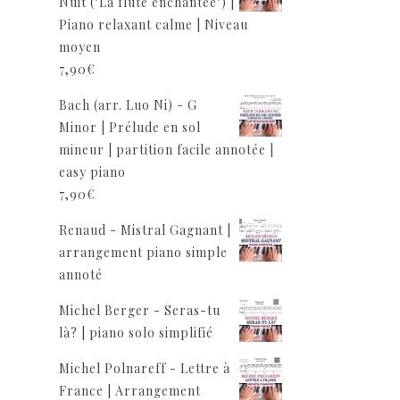
Nuit ("La flûte enchantée") |
Piano relaxant calme | Niveau
moyen
7,90
€
Bach (arr. Luo Ni) - G
Minor | Prélude en sol
mineur | partition facile annotée |
easy piano
7,90
€
Renaud - Mistral Gagnant |
arrangement piano simple
annoté
Michel Berger - Seras-tu
là? | piano solo simplifié
Michel Polnareff - Lettre à
France | Arrangement