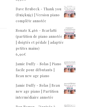
Dave Brubeck - Thank you
(Dziękuję) | Version piano
complète annotée
Sonate K.466 – Scarlatti
(partition de piano annotée
| doigtés et pédale | adaptée
petites mains)
6,90
€
Jamie Duffy – Solas | Piano
facile pour débutants |
Beau new age piano
Jamie Duffy - Solas | Beau
new age piano | Partition
intermédiaire annotée
Dan Romer - "Arrivée à