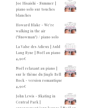
Joe Hisaishi - Summer |
piano solo sur touches
blanches
Howard Blake - We're
walking in the air
("Snowman") / piano solo
La Valse des Adieux | Auld
Lang Syne | Noël au piano
4,90
€
Noël relaxant au piano |
sur le thème du Jingle Bell
Rock - version romantique
4,90
€
John Lewis - Skating in
Central Park |