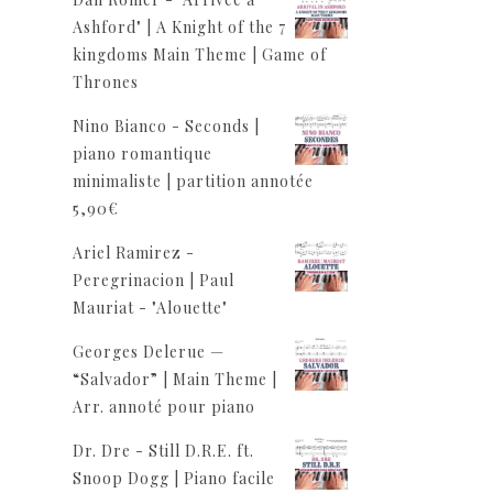
Ashford" | A Knight of the 7
kingdoms Main Theme | Game of
Thrones
Nino Bianco - Seconds |
piano romantique
minimaliste | partition annotée
5,90
€
Ariel Ramirez -
Peregrinacion | Paul
Mauriat - "Alouette"
Georges Delerue —
“Salvador” | Main Theme |
Arr. annoté pour piano
Dr. Dre - Still D.R.E. ft.
Snoop Dogg | Piano facile