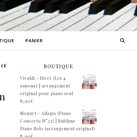
TIQUE
PANIER
BOUTIQUE
NCÉ
Vivaldi - Hiver (Les 4
saisons) | arrangement
on
original pour piano seul
8,90
€
Mozart - Adagio (Piano
Concerto N°23) | Sublime
Piano Solo (arrangement original)
8,90
€