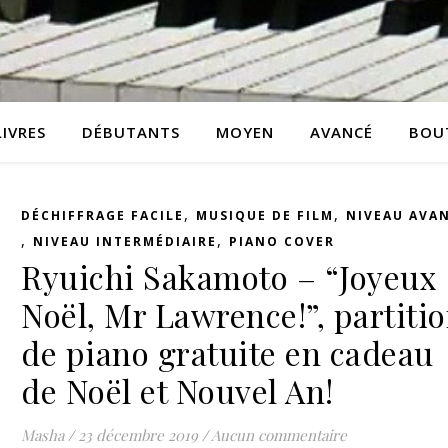
LIVRES
DÉBUTANTS
MOYEN
AVANCÉ
BOU
,
,
DÉCHIFFRAGE FACILE
MUSIQUE DE FILM
NIVEAU AVA
,
,
NIVEAU INTERMÉDIAIRE
PIANO COVER
Ryuichi Sakamoto – “Joyeux
Noël, Mr Lawrence!”, partiti
de piano gratuite en cadeau
de Noël et Nouvel An!
Masha
/
23 décembre 2019
/
Aucun commentaire