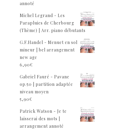
annoté
Michel Legrand - Les
Parapluies de Cherbourg
(Thème) | Arr. piano débutants
G.F.Handel - Menuet en sol
mineur | bel arrangement
new age
6,90
€
Gabriel Fauré - Pavane
op.50 | partition adaptée
niveau moyen
5,90
€
Patrick Watson - Je te
laisserai des mots |
arrangement annoté