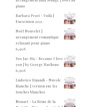
arrangement jazz lounge | Noël au
piano
Barbara Pravi - Voilà |
Eurovision 2021
Noël Nouvelet |
arrangement romantique
relaxant pour piano
6,90
€
Yoo Jae-Ha - Because I love
you | by George Harliono
6,90
€
Ludovico Einaudi - Nuvole
Bianche | version sur les
touches blanches
Mozart - La Reine de la