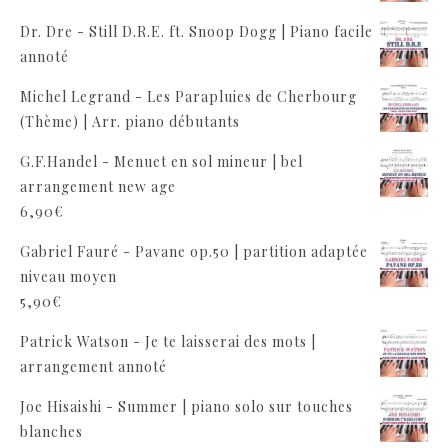
Dr. Dre - Still D.R.E. ft. Snoop Dogg | Piano facile
annoté
Michel Legrand - Les Parapluies de Cherbourg
(Thème) | Arr. piano débutants
G.F.Handel - Menuet en sol mineur | bel
arrangement new age
6,90
€
Gabriel Fauré - Pavane op.50 | partition adaptée
niveau moyen
5,90
€
Patrick Watson - Je te laisserai des mots |
arrangement annoté
Joe Hisaishi - Summer | piano solo sur touches
blanches