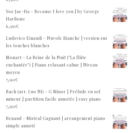
Yoo Jae-Ha - Because I love you | by George
Harliono
6,90
€
Ludovico Einaudi - Nuvole Bianche | version sur
les touches blanches
Mozart - La Reine de la Nuit ("La flûte
enchantée") | Piano relaxant calme | Niveau
moyen
7,90
€
Bach (arr. Luo Ni) - G Minor | Prélude en sol
mineur | partition facile annotée | easy piano
7,90
€
Renaud - Mistral Gagnant | arrangement piano
simple annoté