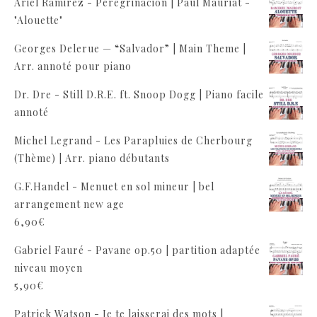
Ariel Ramirez - Peregrinacion | Paul Mauriat -
"Alouette"
Georges Delerue — “Salvador” | Main Theme |
Arr. annoté pour piano
Dr. Dre - Still D.R.E. ft. Snoop Dogg | Piano facile
annoté
Michel Legrand - Les Parapluies de Cherbourg
(Thème) | Arr. piano débutants
G.F.Handel - Menuet en sol mineur | bel
arrangement new age
6,90
€
Gabriel Fauré - Pavane op.50 | partition adaptée
niveau moyen
5,90
€
Patrick Watson - Je te laisserai des mots |