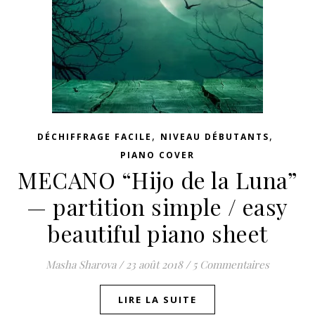
,
,
DÉCHIFFRAGE FACILE
NIVEAU DÉBUTANTS
PIANO COVER
MECANO “Hijo de la Luna”
— partition simple / easy
beautiful piano sheet
Masha Sharova
/
23 août 2018
/
5 Commentaires
LIRE LA SUITE