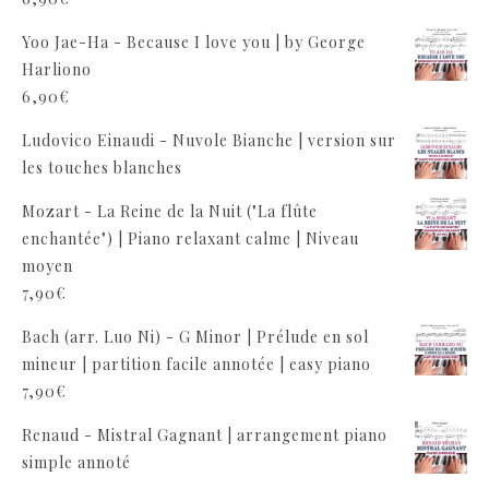
Yoo Jae-Ha - Because I love you | by George
Harliono
6,90
€
Ludovico Einaudi - Nuvole Bianche | version sur
les touches blanches
Mozart - La Reine de la Nuit ("La flûte
enchantée") | Piano relaxant calme | Niveau
moyen
7,90
€
Bach (arr. Luo Ni) - G Minor | Prélude en sol
mineur | partition facile annotée | easy piano
7,90
€
Renaud - Mistral Gagnant | arrangement piano
simple annoté