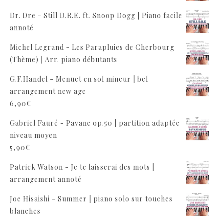
Dr. Dre - Still D.R.E. ft. Snoop Dogg | Piano facile
annoté
Michel Legrand - Les Parapluies de Cherbourg
(Thème) | Arr. piano débutants
G.F.Handel - Menuet en sol mineur | bel
arrangement new age
6,90
€
Gabriel Fauré - Pavane op.50 | partition adaptée
niveau moyen
5,90
€
Patrick Watson - Je te laisserai des mots |
arrangement annoté
Joe Hisaishi - Summer | piano solo sur touches
blanches